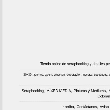
Tienda online de scrapbooking y detalles p
30x30
decoracion
adornos
album
collection
decorar
decoupage
Scrapbooking
MIXED MEDIA
Pinturas y Mediums
Coloran
Ir arriba
Contáctanos
Aviso 