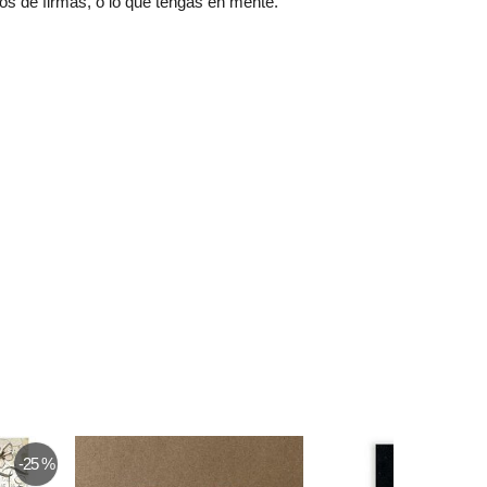
os de firmas, o lo que tengas en mente.
-25 %