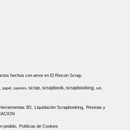
oductos hechos con amor en El Rincon Scrap.
scrap
scrapbook
scrapbooking
papel
set
a
papeles
Herramientas 3D
Liquidación Scrapbooking
Resinas y
RACION
un pedido
Políticas de Cookies