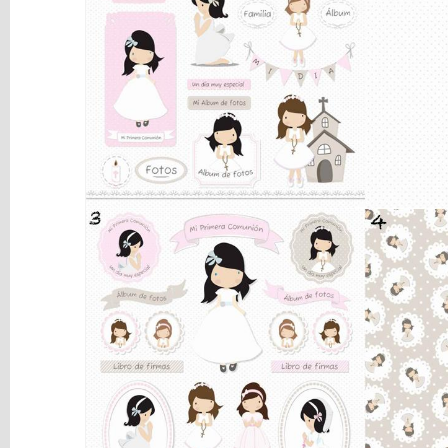
y
Mediums
Máquinas
y
Vinilos
REBAJAS
Novedades
NAVIDAD
Papelería
Herramientas
3D
Liquidación
Scrapbooking
Resinas
y