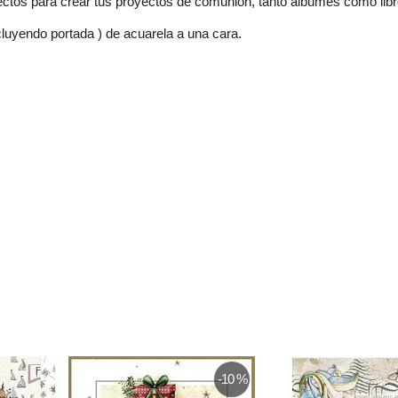
ctos para crear tus proyectos de comunión, tanto álbumes como libr
cluyendo portada ) de acuarela a una cara.
-10 %