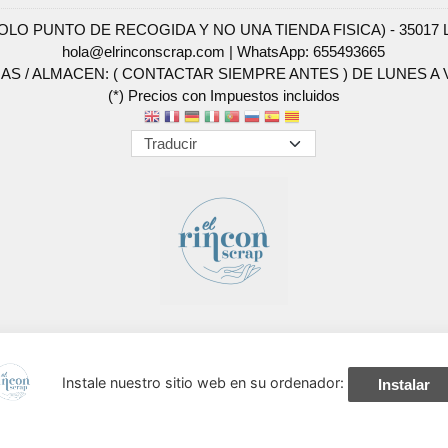
SOLO PUNTO DE RECOGIDA Y NO UNA TIENDA FISICA) - 35017 Las 
hola@elrinconscrap.com |
WhatsApp: 655493665
AS / ALMACEN: ( CONTACTAR SIEMPRE ANTES ) DE LUNES A VI
(*) Precios con Impuestos incluidos
Métodos de pago aceptados
Instale nuestro sitio web en su ordenador:
Instalar
navegación, y obtener estadísticas anónimas. Si continúa navegando conside