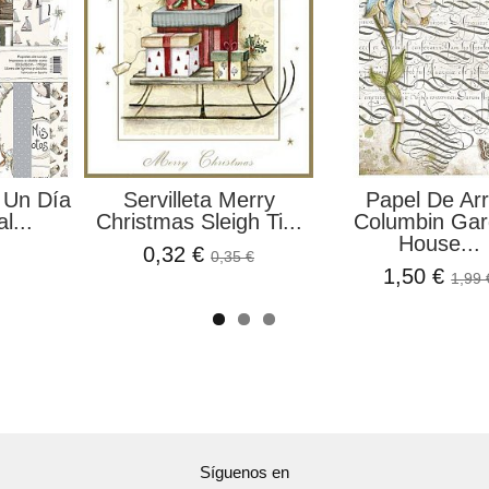
 Un Día
Servilleta Merry
Papel De Ar
l...
Christmas Sleigh Ti...
Columbin Ga
House...
0,32 €
0,35 €
1,50 €
1,99 
Síguenos en