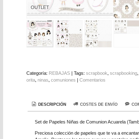
Colorantes
OUTLET
Tarjeta
Regalo
Figuras
3D
PERSONALIZADOS
DIY
DECORACION
Categoría:
REBAJAS
|
Tags:
scrapbook
scrapbooking
orita
ninas
comuniones
|
Comentarios
Marcas
DESCRIPCIÓN
COSTES DE ENVÍO
COM
Set de Papeles Niñas de Comunion Acuarela (Tambié
Tu
Preciosa colección de papeles que te va a encantar
Carrito