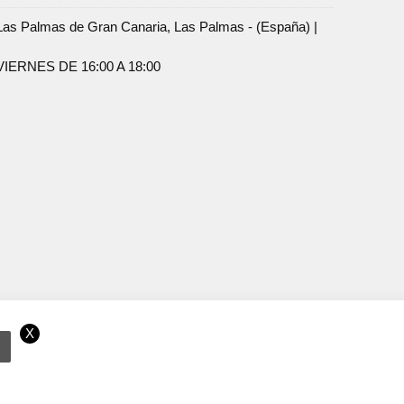
Palmas de Gran Canaria, Las Palmas - (España) |
ERNES DE 16:00 A 18:00
X
ramos que acepta el uso de cookies.
OK
Más información