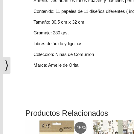
Amelie. Destacan los tonos suaves y pasteles perfe
(0)
Contenido: 11 papeles de 11 diseños diferentes ( in
El
carrito
Tamaño: 30,5 cm x 32 cm
de
la
Gramaje: 280 grs.
compra
Libres de ácido y ligninas
está
vacío
Colección: Niñas de Comunión
⟩
Marca: Amelie de Orita
Redes
Sociales
Instagram
Facebook
Productos Relacionados
-15 %
Youtube