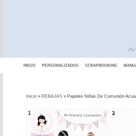
INICIO
PERSONALIZADOS
SCRAPBOOKING
MANU
Categorías
Inicio
»
REBAJAS
»
Papeles Niñas De Comunión Acuar
Scrapbooking
MIXED
MEDIA
Pinturas