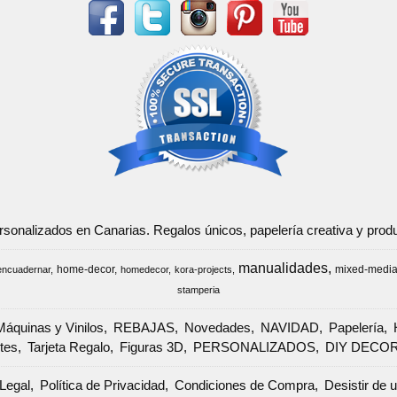
ersonalizados en Canarias. Regalos únicos, papelería creativa y pr
manualidades
home-decor
mixed-medi
encuadernar
homedecor
kora-projects
stamperia
Máquinas y Vinilos
REBAJAS
Novedades
NAVIDAD
Papelería
tes
Tarjeta Regalo
Figuras 3D
PERSONALIZADOS
DIY DECO
Legal
Política de Privacidad
Condiciones de Compra
Desistir de 