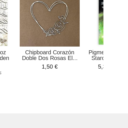
roz
Chipboard Corazón
Pigmento Metàl
rden
Doble Dos Rosas El...
Stardust Astral
1,50 €
5,35 €
5,94 €
€