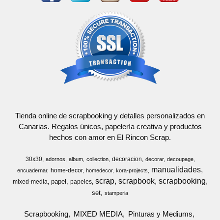
Tienda online de scrapbooking y detalles personalizados en
Canarias. Regalos únicos, papelería creativa y productos
hechos con amor en El Rincon Scrap.
30x30
decoracion
adornos
album
collection
decorar
decoupage
manualidades
home-decor
encuadernar
homedecor
kora-projects
scrap
scrapbook
scrapbooking
papel
mixed-media
papeles
set
stamperia
Scrapbooking
MIXED MEDIA
Pinturas y Mediums