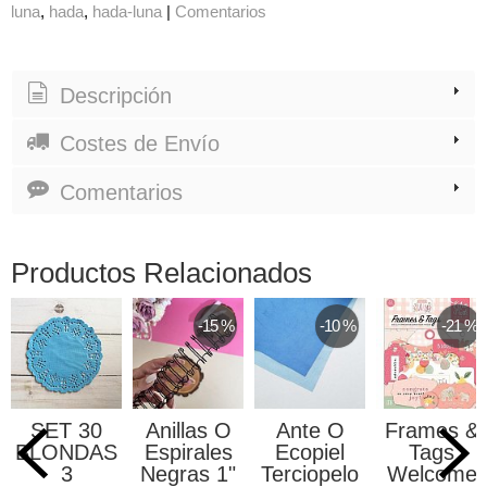
luna
hada
hada-luna
|
Comentarios
Descripción
Costes de Envío
Comentarios
Productos Relacionados
-15 %
-10 %
-21 %
SET 30
Anillas O
Ante O
Frames &
BLONDAS
Espirales
Ecopiel
Tags
3
Negras 1"
Terciopelo
Welcome