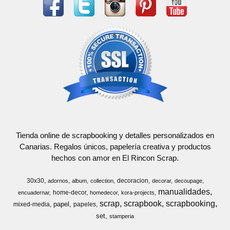
Tienda online de scrapbooking y detalles personalizados en
Canarias. Regalos únicos, papelería creativa y productos
hechos con amor en El Rincon Scrap.
30x30
decoracion
adornos
album
collection
decorar
decoupage
manualidades
home-decor
encuadernar
homedecor
kora-projects
scrap
scrapbook
scrapbooking
papel
mixed-media
papeles
set
stamperia