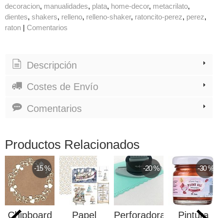
decoracion
manualidades
plata
home-decor
metacrilato
dientes
shakers
relleno
relleno-shaker
ratoncito-perez
perez
raton
|
Comentarios
Descripción
Costes de Envío
Comentarios
Productos Relacionados
-15 %
-20 %
-30 %
Chipboard
Papel
Perforadora
Pintura