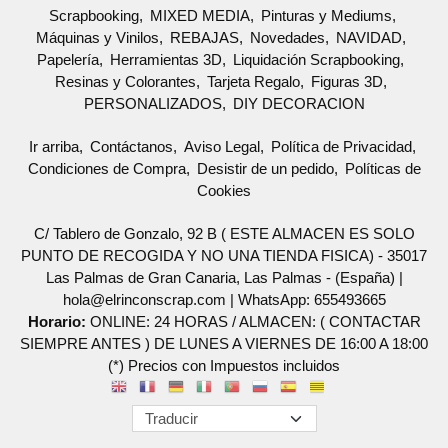
Scrapbooking
MIXED MEDIA
Pinturas y Mediums
Máquinas y Vinilos
REBAJAS
Novedades
NAVIDAD
Papelería
Herramientas 3D
Liquidación Scrapbooking
Resinas y Colorantes
Tarjeta Regalo
Figuras 3D
PERSONALIZADOS
DIY DECORACION
Ir arriba
Contáctanos
Aviso Legal
Política de Privacidad
Condiciones de Compra
Desistir de un pedido
Políticas de
Cookies
C/ Tablero de Gonzalo, 92 B ( ESTE ALMACEN ES SOLO
PUNTO DE RECOGIDA Y NO UNA TIENDA FISICA) - 35017
Las Palmas de Gran Canaria, Las Palmas - (España) |
hola@elrinconscrap.com |
WhatsApp: 655493665
Horario:
ONLINE: 24 HORAS / ALMACEN: ( CONTACTAR
SIEMPRE ANTES ) DE LUNES A VIERNES DE 16:00 A 18:00
(*) Precios con Impuestos incluidos