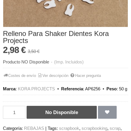
Relleno Para Shaker Dientes Kora
Projects
2,98 €
3,50 €
Producto NO Disponible
-
(Imp. Incluidos)
Costes de envío
Ver descripción
Hacer pregunta
Marca
:
KORA PROJECTS
•
Referencia
:
AP6256
•
Peso
:
50 g
No Disponible
Categoría:
REBAJAS
|
Tags:
scrapbook
scrapbooking
scrap