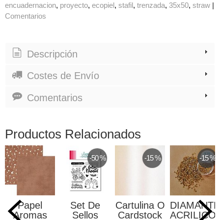
encuadernacion
proyecto
ecopiel
stafil
trenzada
35x50
straw
|
Comentarios
Descripción
Costes de Envío
Comentarios
Productos Relacionados
-50 %
-15 %
-15 %
Papel
Set De
Cartulina O
DIAMANT
Aromas
Sellos
Cardstock
ACRILICO