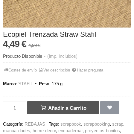
Ecopiel Trenzada Straw Stafil
4,49 €
4,99 €
Producto Disponible
-
(Imp. Incluidos)
Costes de envío
Ver descripción
Hacer pregunta
Marca
:
STAFIL
•
Peso
:
175 g
Añadir a Carrito
Categoría:
REBAJAS
|
Tags:
scrapbook
scrapbooking
scrap
manualidades
home-decor
encuadernar
proyectos-bonitos