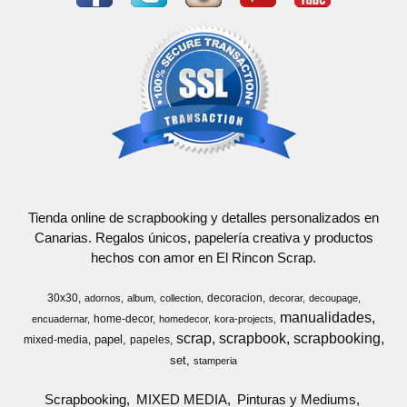
Tienda online de scrapbooking y detalles personalizados en
Canarias. Regalos únicos, papelería creativa y productos
hechos con amor en El Rincon Scrap.
30x30
decoracion
adornos
album
collection
decorar
decoupage
manualidades
home-decor
encuadernar
homedecor
kora-projects
scrap
scrapbook
scrapbooking
papel
mixed-media
papeles
set
stamperia
Scrapbooking
MIXED MEDIA
Pinturas y Mediums