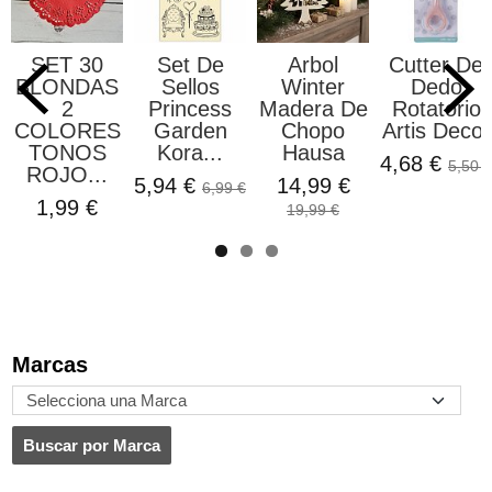
SET 30
Set De
Arbol
Cutter De
BLONDAS
Sellos
Winter
Dedo
2
Princess
Madera De
Rotatorio
COLORES
Garden
Chopo
Artis Decor
TONOS
Kora...
Hausa
4,68 €
5,50 €
ROJO...
5,94 €
14,99 €
6,99 €
1,99 €
19,99 €
Marcas