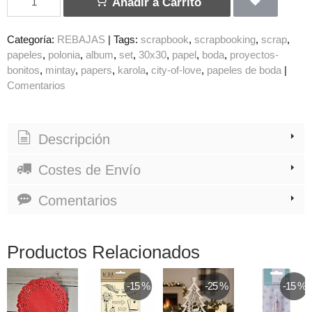
Añadir a Carrito
Categoría:
REBAJAS
|
Tags:
scrapbook
scrapbooking
scrap
papeles
polonia
album
set
30x30
papel
boda
proyectos-
bonitos
mintay
papers
karola
city-of-love
papeles de boda
|
Comentarios
Descripción
Costes de Envío
Comentarios
Productos Relacionados
-15 %
-25 %
-15 %