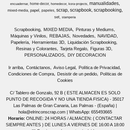
manualidades
home-decor
encuadernar
homedecor
kora-projects
scrap
scrapbook
scrapbooking
papel
mixed-media
papeles
set
stamperia
Scrapbooking
MIXED MEDIA
Pinturas y Mediums
Máquinas y Vinilos
REBAJAS
Novedades
NAVIDAD
Papelería
Herramientas 3D
Liquidación Scrapbooking
Resinas y Colorantes
Tarjeta Regalo
Figuras 3D
PERSONALIZADOS
DIY DECORACION
Ir arriba
Contáctanos
Aviso Legal
Política de Privacidad
Condiciones de Compra
Desistir de un pedido
Políticas de
Cookies
C/ Tablero de Gonzalo, 92 B ( ESTE ALMACEN ES SOLO
PUNTO DE RECOGIDA Y NO UNA TIENDA FISICA) - 35017
Las Palmas de Gran Canaria, Las Palmas - (España) |
hola@elrinconscrap.com |
WhatsApp: 655493665
Horario:
ONLINE: 24 HORAS / ALMACEN: ( CONTACTAR
SIEMPRE ANTES ) DE LUNES A VIERNES DE 16:00 A 18:00