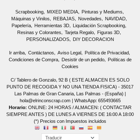
Scrapbooking
MIXED MEDIA
Pinturas y Mediums
Máquinas y Vinilos
REBAJAS
Novedades
NAVIDAD
Papelería
Herramientas 3D
Liquidación Scrapbooking
Resinas y Colorantes
Tarjeta Regalo
Figuras 3D
PERSONALIZADOS
DIY DECORACION
Ir arriba
Contáctanos
Aviso Legal
Política de Privacidad
Condiciones de Compra
Desistir de un pedido
Políticas de
Cookies
C/ Tablero de Gonzalo, 92 B ( ESTE ALMACEN ES SOLO
PUNTO DE RECOGIDA Y NO UNA TIENDA FISICA) - 35017
Las Palmas de Gran Canaria, Las Palmas - (España) |
hola@elrinconscrap.com |
WhatsApp: 655493665
Horario:
ONLINE: 24 HORAS / ALMACEN: ( CONTACTAR
SIEMPRE ANTES ) DE LUNES A VIERNES DE 16:00 A 18:00
(*) Precios con Impuestos incluidos