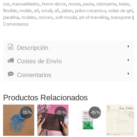
set
manualidades
home-decor
resina
pasta
stamperia
bolas
flexible
molde
a4
small
a5
jabon
polvo-ceramico
velas-de-gel
parafina
moldes
mirrors
soft-mould
art-of-travelling
transporte
|
Comentarios
Descripción
Costes de Envío
Comentarios
Productos Relacionados
-15 %
-15 %
-45 %