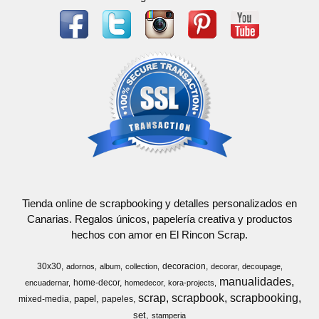
Tienda online de scrapbooking y detalles personalizados en
Canarias. Regalos únicos, papelería creativa y productos
hechos con amor en El Rincon Scrap.
30x30
decoracion
adornos
album
collection
decorar
decoupage
manualidades
home-decor
encuadernar
homedecor
kora-projects
scrap
scrapbook
scrapbooking
papel
mixed-media
papeles
set
stamperia