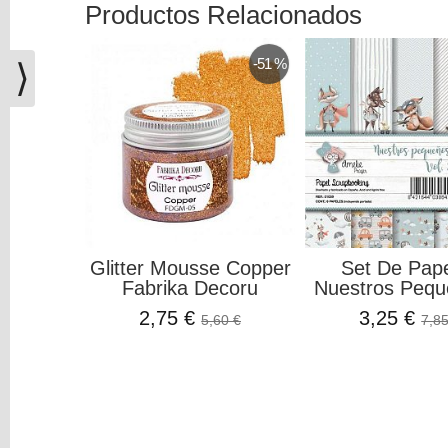
Productos Relacionados
(0)
El
carrito
-51 %
⟩
de
la
compra
está
vacío
Redes
Sociales
Glitter Mousse Copper
Set De Pap
Fabrika Decoru
Nuestros Pequ
Instagram
2,75 €
3,25 €
5,60 €
7,85
Facebook
Youtube