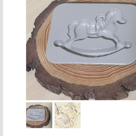
y
Mediums
Máquinas
y
Vinilos
REBAJAS
Novedades
NAVIDAD
Papelería
Herramientas
3D
Liquidación
Scrapbooking
Resinas
y