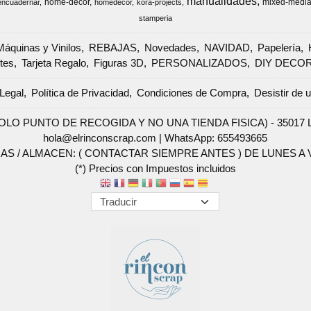
manualidades
home-decor
mixed-medi
encuadernar
homedecor
kora-projects
stamperia
Máquinas y Vinilos
REBAJAS
Novedades
NAVIDAD
Papelería
tes
Tarjeta Regalo
Figuras 3D
PERSONALIZADOS
DIY DECO
Legal
Política de Privacidad
Condiciones de Compra
Desistir de 
SOLO PUNTO DE RECOGIDA Y NO UNA TIENDA FISICA) - 35017 Las 
hola@elrinconscrap.com |
WhatsApp: 655493665
AS / ALMACEN: ( CONTACTAR SIEMPRE ANTES ) DE LUNES A VI
(*) Precios con Impuestos incluidos