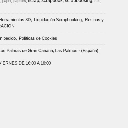
scrap
scrapbook
scrapbooking
papel
set
a
papeles
Herramientas 3D
Liquidación Scrapbooking
Resinas y
RACION
un pedido
Políticas de Cookies
Palmas de Gran Canaria, Las Palmas - (España) |
ERNES DE 16:00 A 18:00