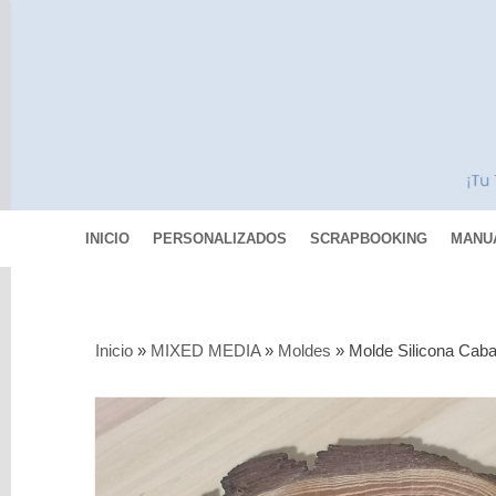
INICIO
PERSONALIZADOS
SCRAPBOOKING
MANU
Categorías
Inicio
»
MIXED MEDIA
»
Moldes
»
Molde Silicona Caba
Scrapbooking
MIXED
MEDIA
Pinturas