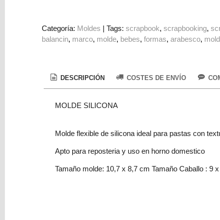
Colorantes
Tarjeta
Categoría:
Moldes
|
Tags:
scrapbook
scrapbooking
sc
Regalo
balancin
marco
molde
bebes
formas
arabesco
mol
Figuras
3D
DESCRIPCIÓN
COSTES DE ENVÍO
COM
PERSONALIZADOS
DIY
MOLDE SILICONA
DECORACION
Molde flexible de silicona ideal para pastas con text
Marcas
Apto para reposteria y uso en horno domestico
Tamaño molde: 10,7 x 8,7 cm Tamaño Caballo : 9 x
Tu
Carrito