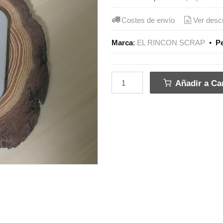
Costes de envío
Ver desc
Marca
:
EL RINCON SCRAP
•
P
Añadir a Car