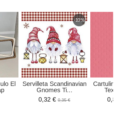
-10 %
ulo El
Servilleta Scandinavian
Cartulina o Card
ap
Gnomes Ti...
Texturizada..
0,32 €
0,86 €
0,35 €
0,95 €