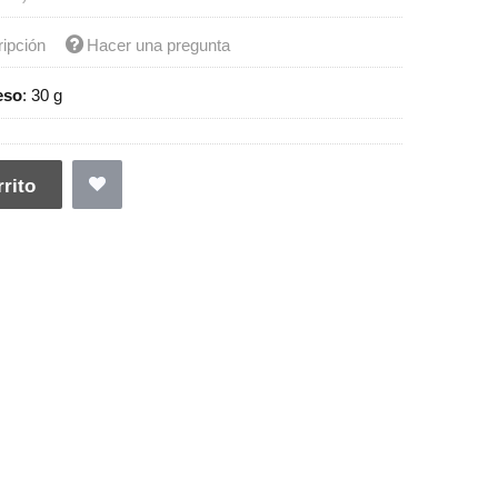
ripción
Hacer una pregunta
eso
:
30 g
rito