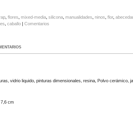
rap
flores
mixed-media
silicona
manualidades
ninos
flor
abecedar
des
caballo
|
Comentarios
ENTARIOS
uras, vidrio liquido, pinturas dimensionales, resina, Polvo cerámico, j
 7,6 cm