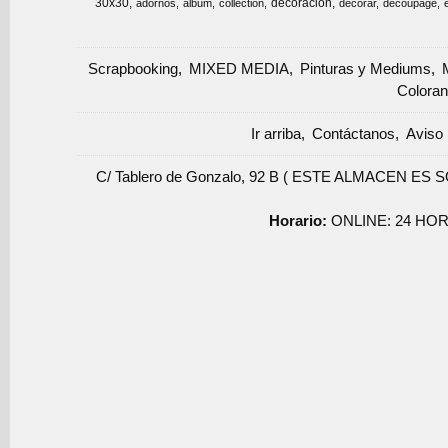
30x30
decoracion
adornos
album
collection
decorar
decoupage
Scrapbooking
MIXED MEDIA
Pinturas y Mediums
Coloran
Ir arriba
Contáctanos
Aviso 
C/ Tablero de Gonzalo, 92 B ( ESTE ALMACEN ES 
Horario:
ONLINE: 24 HOR