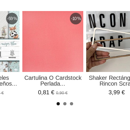
-59 %
-10 %
eles
Cartulina O Cardstock
Shaker Rectáng
eños...
Perlada...
Rincon Scr
0,81 €
3,99 €
 €
0,90 €