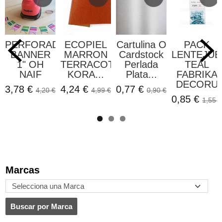
PERFORADORA
ECOPIEL
Cartulina O
PACK
BANNER
MARRON
Cardstock
LENTEJUE
1" OH
TERRACOTA
Perlada
TEAL
NAIF
KORA...
Plata...
FABRIKA
DECORU
3,78 €
4,24 €
0,77 €
4,20 €
4,99 €
0,90 €
0,85 €
1,55 €
Marcas