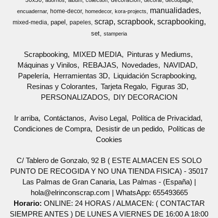
30x30
decoracion
adornos
album
collection
decorar
decoupage
manualidades
home-decor
encuadernar
homedecor
kora-projects
scrap
scrapbook
scrapbooking
papel
mixed-media
papeles
set
stamperia
Scrapbooking
MIXED MEDIA
Pinturas y Mediums
Máquinas y Vinilos
REBAJAS
Novedades
NAVIDAD
Papelería
Herramientas 3D
Liquidación Scrapbooking
Resinas y Colorantes
Tarjeta Regalo
Figuras 3D
PERSONALIZADOS
DIY DECORACION
Ir arriba
Contáctanos
Aviso Legal
Política de Privacidad
Condiciones de Compra
Desistir de un pedido
Políticas de
Cookies
C/ Tablero de Gonzalo, 92 B ( ESTE ALMACEN ES SOLO
PUNTO DE RECOGIDA Y NO UNA TIENDA FISICA) - 35017
Las Palmas de Gran Canaria, Las Palmas - (España) |
hola@elrinconscrap.com |
WhatsApp: 655493665
Horario:
ONLINE: 24 HORAS / ALMACEN: ( CONTACTAR
SIEMPRE ANTES ) DE LUNES A VIERNES DE 16:00 A 18:00