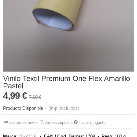
Vinilo Textil Premium One Flex Amarillo
Pastel
4,99 €
7,99 €
Producto Disponible
-
(Imp. Incluidos)
Costes de envío
Ver descripción
Hacer pregunta
Marca
:
ORACAL
•
EAN / Cod. Barras
:
1708
•
Peso
:
100 g