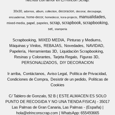
30x30
decoracion
adornos
album
collection
decorar
decoupage
manualidades
home-decor
encuadernar
homedecor
kora-projects
scrap
scrapbook
scrapbooking
papel
mixed-media
papeles
set
stamperia
Scrapbooking
MIXED MEDIA
Pinturas y Mediums
Máquinas y Vinilos
REBAJAS
Novedades
NAVIDAD
Papelería
Herramientas 3D
Liquidación Scrapbooking
Resinas y Colorantes
Tarjeta Regalo
Figuras 3D
PERSONALIZADOS
DIY DECORACION
Ir arriba
Contáctanos
Aviso Legal
Política de Privacidad
Condiciones de Compra
Desistir de un pedido
Políticas de
Cookies
C/ Tablero de Gonzalo, 92 B ( ESTE ALMACEN ES SOLO
PUNTO DE RECOGIDA Y NO UNA TIENDA FISICA) - 35017
Las Palmas de Gran Canaria, Las Palmas - (España) |
hola@elrinconscrap.com |
WhatsApp: 655493665