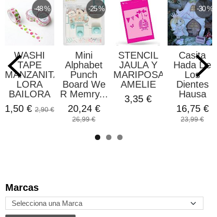
-48 %
-25 %
-30 %
WASHI
Mini
STENCIL
Casita
TAPE
Alphabet
JAULA Y
Hada De
MANZANITAS
Punch
MARIPOSAS
Los
LORA
Board We
AMELIE
Dientes
BAILORA
R Memry...
Hausa
3,35 €
1,50 €
20,24 €
16,75 €
2,90 €
26,99 €
23,99 €
Marcas