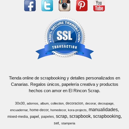
Tienda online de scrapbooking y detalles personalizados en
Canarias. Regalos únicos, papelería creativa y productos
hechos con amor en El Rincon Scrap.
30x30
decoracion
adornos
album
collection
decorar
decoupage
manualidades
home-decor
encuadernar
homedecor
kora-projects
scrap
scrapbook
scrapbooking
papel
mixed-media
papeles
set
stamperia