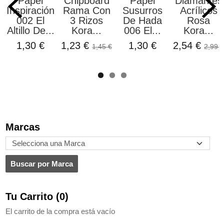
Papel
Chipboard
Papel
Diamantes
Inspiración
Rama Con
Susurros
Acrílicos
002 El
3 Rizos
De Hada
Rosa
Altillo De...
Kora...
006 El...
Kora...
1,30 €
1,23 €
1,30 €
2,54 €
1,45 €
2,99 €
Marcas
Tu Carrito (0)
El carrito de la compra está vacío