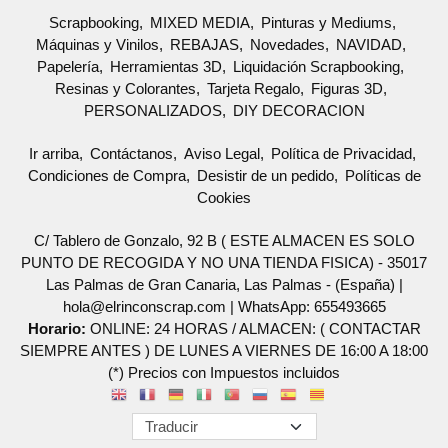
Scrapbooking
MIXED MEDIA
Pinturas y Mediums
Máquinas y Vinilos
REBAJAS
Novedades
NAVIDAD
Papelería
Herramientas 3D
Liquidación Scrapbooking
Resinas y Colorantes
Tarjeta Regalo
Figuras 3D
PERSONALIZADOS
DIY DECORACION
Ir arriba
Contáctanos
Aviso Legal
Política de Privacidad
Condiciones de Compra
Desistir de un pedido
Políticas de
Cookies
C/ Tablero de Gonzalo, 92 B ( ESTE ALMACEN ES SOLO
PUNTO DE RECOGIDA Y NO UNA TIENDA FISICA) - 35017
Las Palmas de Gran Canaria, Las Palmas - (España) |
hola@elrinconscrap.com |
WhatsApp: 655493665
Horario:
ONLINE: 24 HORAS / ALMACEN: ( CONTACTAR
SIEMPRE ANTES ) DE LUNES A VIERNES DE 16:00 A 18:00
(*) Precios con Impuestos incluidos