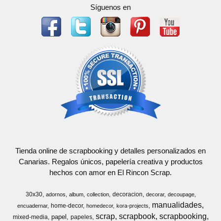
Síguenos en
Tienda online de scrapbooking y detalles personalizados en
Canarias. Regalos únicos, papelería creativa y productos
hechos con amor en El Rincon Scrap.
30x30
decoracion
adornos
album
collection
decorar
decoupage
manualidades
home-decor
encuadernar
homedecor
kora-projects
scrap
scrapbook
scrapbooking
papel
mixed-media
papeles