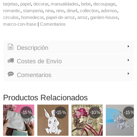
tarjetas
papel
decorar
manualidades
bebe
decoupage
romantic
stamperia
nina
nino
dina4
collection
adornos
circulos
homedecor
papel-de-arroz
arroz
garden-house
marco-con-frase
|
Comentarios
Descripción
Costes de Envío
Comentarios
Productos Relacionados
-15 %
-15 %
-10 %
-15 %