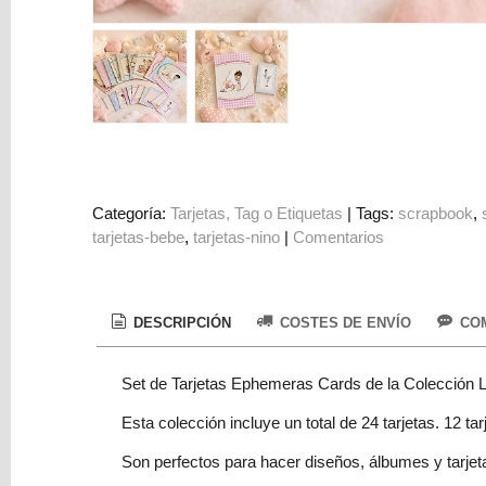
Colorantes
Tarjeta
Regalo
Figuras
3D
PERSONALIZADOS
DIY
Categoría:
Tarjetas, Tag o Etiquetas
|
Tags:
scrapbook
tarjetas-bebe
tarjetas-nino
|
Comentarios
DECORACION
Marcas
DESCRIPCIÓN
COSTES DE ENVÍO
COM
Set de Tarjetas Ephemeras Cards de la Colección L
Esta colección incluye un total de 24 tarjetas. 12 t
Tu
Son perfectos para hacer diseños, álbumes y tarjetas
Carrito