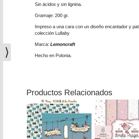
(0)
Sin ácidos y sin lignina.
El
Gramaje: 200 gr.
carrito
Impreso a una cara con un diseño encantador y patr
de
colección Lullaby
la
compra
Marca:
Lemoncraft
está
⟩
vacío
Hecho en Polonia.
Redes
Sociales
Productos Relacionados
Instagram
Facebook
Youtube