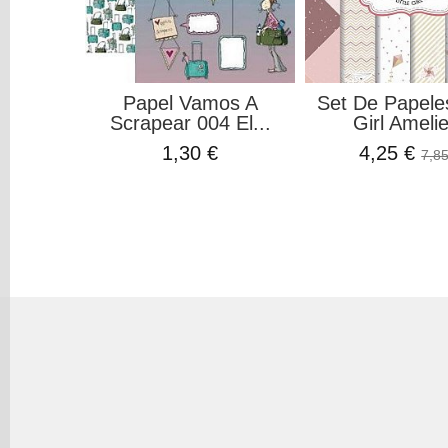
Papel Vamos A
Set De Papeles
Scrapear 004 El...
Girl Amelie
1,30 €
4,25 €
7,85