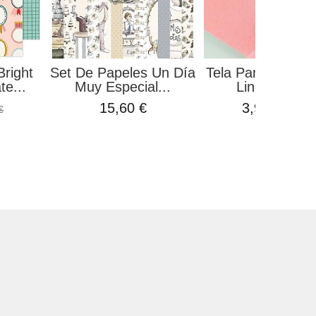
Bright
Set De Papeles Un Día
Tela Para Encuad
te...
Muy Especial...
Lino Fucsia..
15,60 €
3,99 €
€
4,90 €