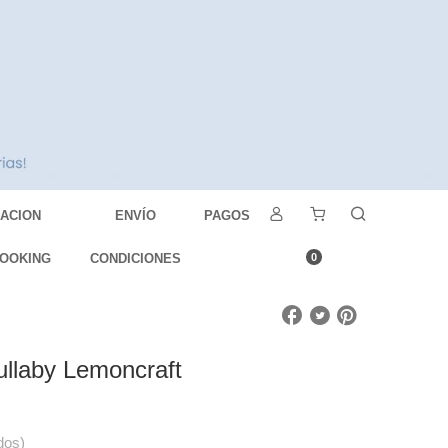
DACION
ENVÍO
PAGOS
OOKING
CONDICIONES
0
ullaby Lemoncraft
dos)