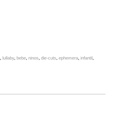
s
lullaby
bebe
ninos
die-cuts
ephemera
infantil