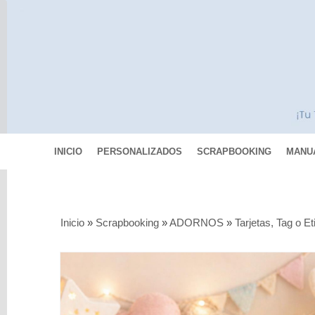
INICIO
PERSONALIZADOS
SCRAPBOOKING
MANU
Categorías
Inicio
»
Scrapbooking
»
ADORNOS
»
Tarjetas, Tag o E
Scrapbooking
MIXED
MEDIA
Pinturas