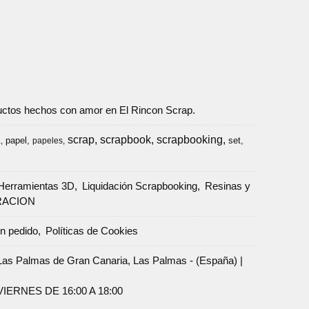
oductos hechos con amor en El Rincon Scrap.
scrap
scrapbook
scrapbooking
papel
set
a
papeles
Herramientas 3D
Liquidación Scrapbooking
Resinas y
RACION
un pedido
Políticas de Cookies
Palmas de Gran Canaria, Las Palmas - (España) |
ERNES DE 16:00 A 18:00