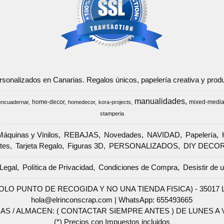
ersonalizados en Canarias. Regalos únicos, papelería creativa y pr
manualidades
home-decor
mixed-medi
encuadernar
homedecor
kora-projects
stamperia
Máquinas y Vinilos
REBAJAS
Novedades
NAVIDAD
Papelería
tes
Tarjeta Regalo
Figuras 3D
PERSONALIZADOS
DIY DECO
Legal
Política de Privacidad
Condiciones de Compra
Desistir de 
SOLO PUNTO DE RECOGIDA Y NO UNA TIENDA FISICA) - 35017 Las 
hola@elrinconscrap.com |
WhatsApp: 655493665
AS / ALMACEN: ( CONTACTAR SIEMPRE ANTES ) DE LUNES A VI
(*) Precios con Impuestos incluidos