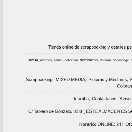
Tienda online de scrapbooking y detalles p
30x30
decoracion
adornos
album
collection
decorar
decoupage
Scrapbooking
MIXED MEDIA
Pinturas y Mediums
Coloran
Ir arriba
Contáctanos
Aviso 
C/ Tablero de Gonzalo, 92 B ( ESTE ALMACEN ES 
Horario:
ONLINE: 24 HOR