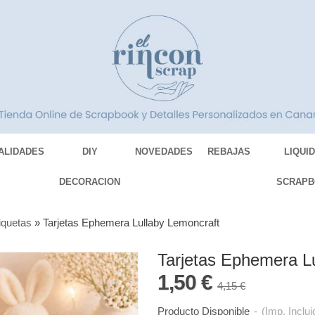
ALIDADES
DIY
NOVEDADES
REBAJAS
LIQUI
DECORACION
SCRAPB
tiquetas
»
Tarjetas Ephemera Lullaby Lemoncraft
Tarjetas Ephemera L
1,50 €
4,15 €
Producto Disponible
-
(Imp. Inclui