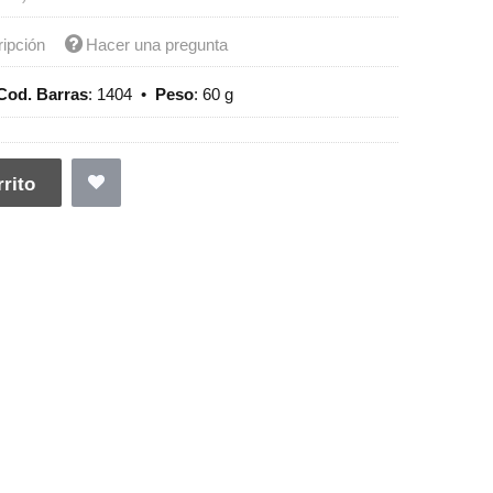
ripción
Hacer una pregunta
Cod. Barras
:
1404
•
Peso
:
60 g
rito