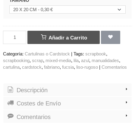
TAMAÑO
Añadir a Carrito
Categoría:
Cartulinas o Cardstock
|
Tags:
scrapbook
scrapbooking
scrap
mixed-media
lila
azul
manualidades
cartulina
cardstock
fabriano
fucsia
liso-rugoso
|
Comentarios
Descripción
Costes de Envío
Comentarios