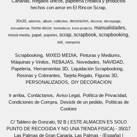
Canarias. Regalos únicos, papelería creativa y productos
hechos con amor en El Rincon Scrap.
30x30
decoracion
adornos
album
collection
decorar
decoupage
manualidades
home-decor
encuadernar
homedecor
kora-projects
scrap
scrapbook
scrapbooking
papel
mixed-media
papeles
set
stamperia
Scrapbooking
MIXED MEDIA
Pinturas y Mediums
Máquinas y Vinilos
REBAJAS
Novedades
NAVIDAD
Papelería
Herramientas 3D
Liquidación Scrapbooking
Resinas y Colorantes
Tarjeta Regalo
Figuras 3D
PERSONALIZADOS
DIY DECORACION
Ir arriba
Contáctanos
Aviso Legal
Política de Privacidad
Condiciones de Compra
Desistir de un pedido
Políticas de
Cookies
C/ Tablero de Gonzalo, 92 B ( ESTE ALMACEN ES SOLO
PUNTO DE RECOGIDA Y NO UNA TIENDA FISICA) - 35017
Las Palmas de Gran Canaria, Las Palmas - (España) |