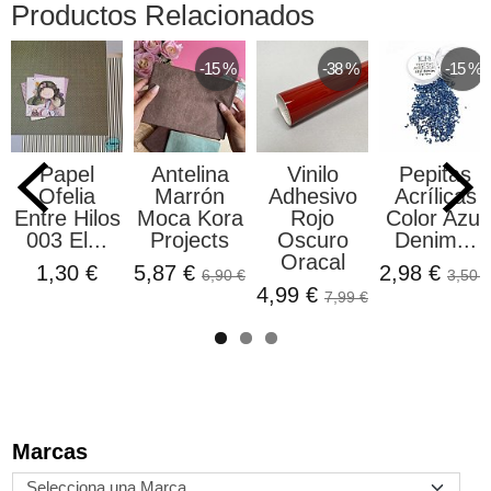
Productos Relacionados
-15 %
-38 %
-15 %
Papel
Antelina
Vinilo
Pepitas
Ofelia
Marrón
Adhesivo
Acrílicas
Entre Hilos
Moca Kora
Rojo
Color Azul
003 El...
Projects
Oscuro
Denim...
Oracal
1,30 €
5,87 €
2,98 €
6,90 €
3,50 €
4,99 €
7,99 €
Marcas