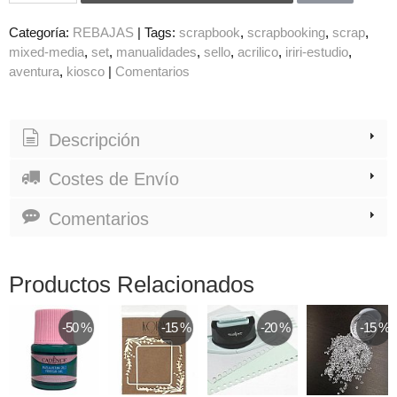
Categoría:
REBAJAS
|
Tags:
scrapbook
scrapbooking
scrap
mixed-media
set
manualidades
sello
acrilico
iriri-estudio
aventura
kiosco
|
Comentarios
Descripción
Costes de Envío
Comentarios
Productos Relacionados
-50 %
-15 %
-20 %
-15 %