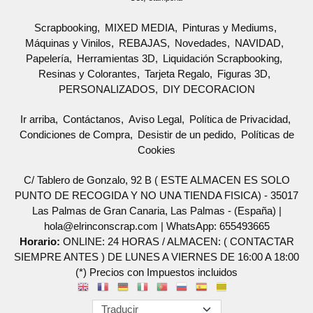
Scrapbooking
MIXED MEDIA
Pinturas y Mediums
Máquinas y Vinilos
REBAJAS
Novedades
NAVIDAD
Papelería
Herramientas 3D
Liquidación Scrapbooking
Resinas y Colorantes
Tarjeta Regalo
Figuras 3D
PERSONALIZADOS
DIY DECORACION
Ir arriba
Contáctanos
Aviso Legal
Política de Privacidad
Condiciones de Compra
Desistir de un pedido
Políticas de
Cookies
C/ Tablero de Gonzalo, 92 B ( ESTE ALMACEN ES SOLO
PUNTO DE RECOGIDA Y NO UNA TIENDA FISICA) - 35017
Las Palmas de Gran Canaria, Las Palmas - (España) |
hola@elrinconscrap.com |
WhatsApp: 655493665
Horario:
ONLINE: 24 HORAS / ALMACEN: ( CONTACTAR
SIEMPRE ANTES ) DE LUNES A VIERNES DE 16:00 A 18:00
(*) Precios con Impuestos incluidos