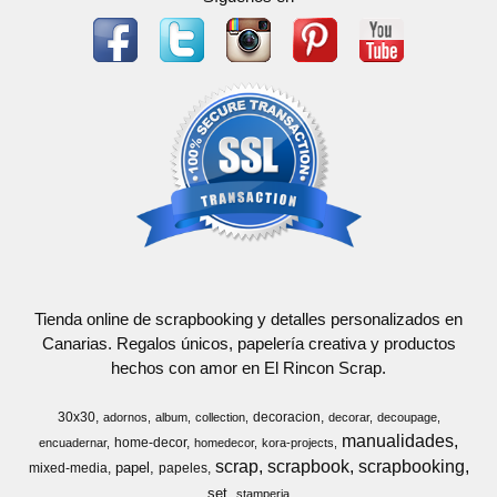
Tienda online de scrapbooking y detalles personalizados en
Canarias. Regalos únicos, papelería creativa y productos
hechos con amor en El Rincon Scrap.
30x30
decoracion
adornos
album
collection
decorar
decoupage
manualidades
home-decor
encuadernar
homedecor
kora-projects
scrap
scrapbook
scrapbooking
papel
mixed-media
papeles
set
stamperia