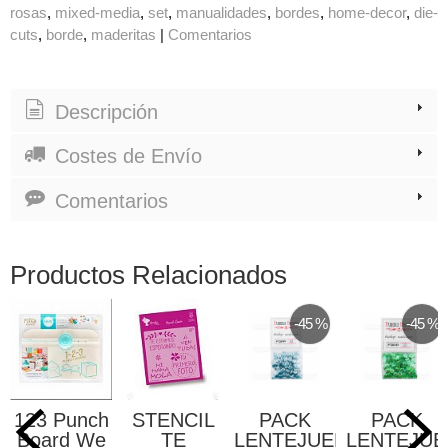
rosas
mixed-media
set
manualidades
bordes
home-decor
die-
cuts
borde
maderitas
|
Comentarios
Descripción
Costes de Envío
Comentarios
Productos Relacionados
-45 %
-45 %
123 Punch
STENCIL
PACK
PACK
Board We
TE
LENTEJUELAS
LENTEJUE