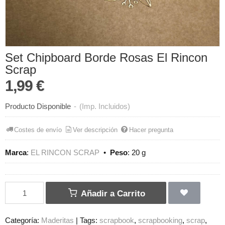
Set Chipboard Borde Rosas El Rincon
Scrap
1,99 €
Producto Disponible
-
(Imp. Incluidos)
Costes de envío
Ver descripción
Hacer pregunta
Marca
:
EL RINCON SCRAP
•
Peso
:
20 g
Añadir a Carrito
Categoría:
Maderitas
|
Tags:
scrapbook
scrapbooking
scrap