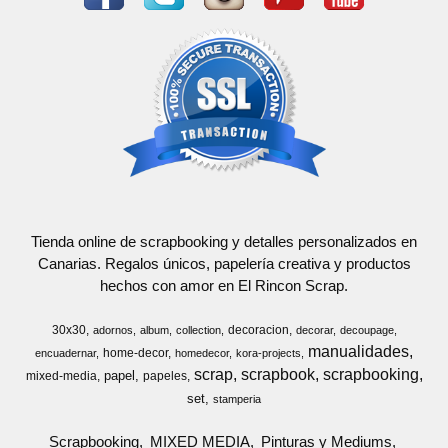
Tienda online de scrapbooking y detalles personalizados en
Canarias. Regalos únicos, papelería creativa y productos
hechos con amor en El Rincon Scrap.
30x30
decoracion
adornos
album
collection
decorar
decoupage
manualidades
home-decor
encuadernar
homedecor
kora-projects
scrap
scrapbook
scrapbooking
papel
mixed-media
papeles
set
stamperia
Scrapbooking
MIXED MEDIA
Pinturas y Mediums