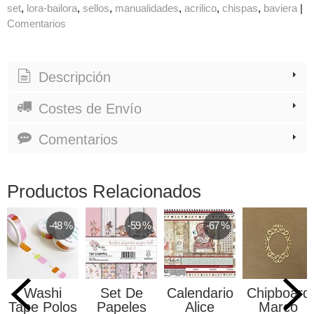
set
lora-bailora
sellos
manualidades
acrilico
chispas
baviera
|
Comentarios
Descripción
Costes de Envío
Comentarios
Productos Relacionados
-48 %
-59 %
-67 %
Washi
Set De
Calendario
Chipboard
Tape Polos
Papeles
Alice
Marco