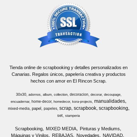
Tienda online de scrapbooking y detalles personalizados en
Canarias. Regalos únicos, papelería creativa y productos
hechos con amor en El Rincon Scrap.
30x30
decoracion
adornos
album
collection
decorar
decoupage
manualidades
home-decor
encuadernar
homedecor
kora-projects
scrap
scrapbook
scrapbooking
papel
mixed-media
papeles
set
stamperia
Scrapbooking
MIXED MEDIA
Pinturas y Mediums
Máquinas y Vinilos
REBAJAS
Novedades
NAVIDAD