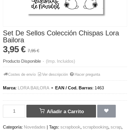
Set De Sellos Colección Chispas Lora
Bailora
3,95 €
7,95 €
Producto Disponible
-
(Imp. Incluidos)
Costes de envío
Ver descripción
Hacer pregunta
Marca
:
LORA BAILORA
•
EAN / Cod. Barras
:
1463
Añadir a Carrito
Categoría:
Novedades
|
Tags:
scrapbook
scrapbooking
scrap