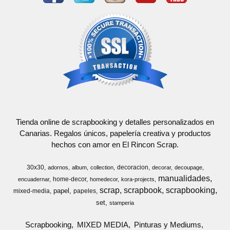
Tienda online de scrapbooking y detalles personalizados en
Canarias. Regalos únicos, papelería creativa y productos
hechos con amor en El Rincon Scrap.
30x30
decoracion
adornos
album
collection
decorar
decoupage
manualidades
home-decor
encuadernar
homedecor
kora-projects
scrap
scrapbook
scrapbooking
papel
mixed-media
papeles
set
stamperia
Scrapbooking
MIXED MEDIA
Pinturas y Mediums