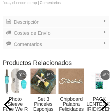
floral
el-rincon-scrap
|
Comentarios
Descripción
Costes de Envío
Comentarios
Productos Relacionados
-30 %
-15 %
-45 %
Photo
Set 3
Chipboard
PACK
Sleeve
Pinceles
Palabra
LENTEJUE
Fuse We R
Esponjas
Felicidades
IRIDISCEN