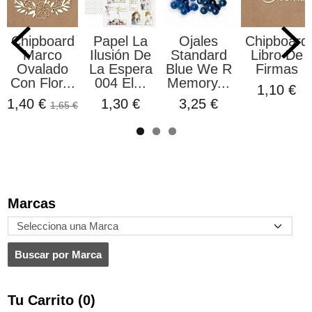
Chipboard
Papel La
Ojales
Chipboard
Marco
Ilusión De
Standard
Libro De
Ovalado
La Espera
Blue We R
Firmas
Con Flor...
004 El...
Memory...
1,10 €
1,40 €
1,30 €
3,25 €
1,65 €
Marcas
Tu Carrito (0)