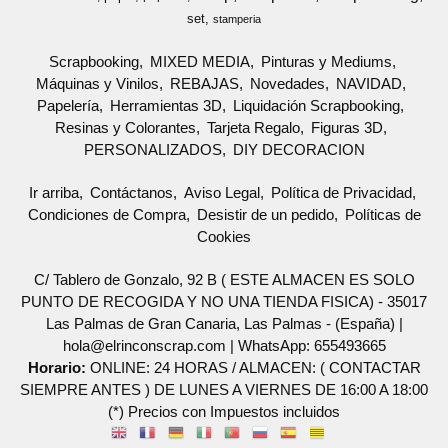
set
stamperia
Scrapbooking
MIXED MEDIA
Pinturas y Mediums
Máquinas y Vinilos
REBAJAS
Novedades
NAVIDAD
Papelería
Herramientas 3D
Liquidación Scrapbooking
Resinas y Colorantes
Tarjeta Regalo
Figuras 3D
PERSONALIZADOS
DIY DECORACION
Ir arriba
Contáctanos
Aviso Legal
Política de Privacidad
Condiciones de Compra
Desistir de un pedido
Políticas de
Cookies
C/ Tablero de Gonzalo, 92 B ( ESTE ALMACEN ES SOLO
PUNTO DE RECOGIDA Y NO UNA TIENDA FISICA) - 35017
Las Palmas de Gran Canaria, Las Palmas - (España) |
hola@elrinconscrap.com |
WhatsApp: 655493665
Horario:
ONLINE: 24 HORAS / ALMACEN: ( CONTACTAR
SIEMPRE ANTES ) DE LUNES A VIERNES DE 16:00 A 18:00
(*) Precios con Impuestos incluidos