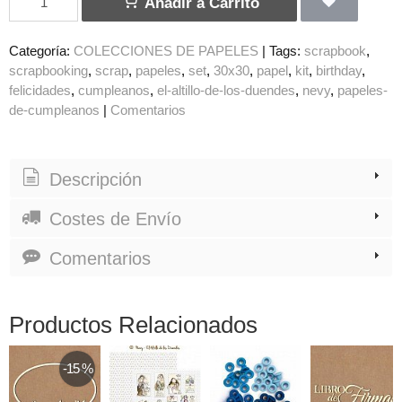
Añadir a Carrito
Categoría:
COLECCIONES DE PAPELES
|
Tags:
scrapbook
scrapbooking
scrap
papeles
set
30x30
papel
kit
birthday
felicidades
cumpleanos
el-altillo-de-los-duendes
nevy
papeles-
de-cumpleanos
|
Comentarios
Descripción
Costes de Envío
Comentarios
Productos Relacionados
-15 %