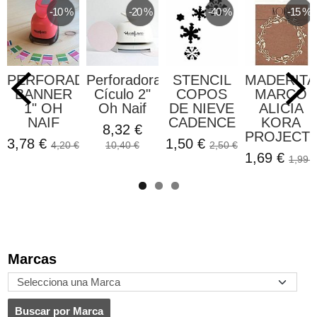
-10 %
-20 %
-40 %
-15 %
PERFORADORA
Perforadora
STENCIL
MADERITA
BANNER
Cículo 2"
COPOS
MARCO
1" OH
Oh Naif
DE NIEVE
ALICIA
NAIF
CADENCE
KORA
8,32 €
PROJECT
3,78 €
1,50 €
4,20 €
10,40 €
2,50 €
1,69 €
1,99 €
Marcas