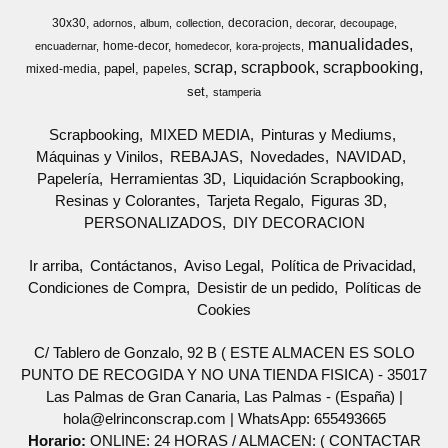
30x30
decoracion
adornos
album
collection
decorar
decoupage
manualidades
home-decor
encuadernar
homedecor
kora-projects
scrap
scrapbook
scrapbooking
papel
mixed-media
papeles
set
stamperia
Scrapbooking
MIXED MEDIA
Pinturas y Mediums
Máquinas y Vinilos
REBAJAS
Novedades
NAVIDAD
Papelería
Herramientas 3D
Liquidación Scrapbooking
Resinas y Colorantes
Tarjeta Regalo
Figuras 3D
PERSONALIZADOS
DIY DECORACION
Ir arriba
Contáctanos
Aviso Legal
Política de Privacidad
Condiciones de Compra
Desistir de un pedido
Políticas de
Cookies
C/ Tablero de Gonzalo, 92 B ( ESTE ALMACEN ES SOLO
PUNTO DE RECOGIDA Y NO UNA TIENDA FISICA) - 35017
Las Palmas de Gran Canaria, Las Palmas - (España) |
hola@elrinconscrap.com |
WhatsApp: 655493665
Horario:
ONLINE: 24 HORAS / ALMACEN: ( CONTACTAR