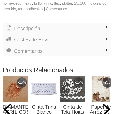
home-decor
textil
brillo
vinilo
flex
plotter
25x100
holografico
arco-iris
termoadhesivo
|
Comentarios
Descripción
Costes de Envío
Comentarios
Productos Relacionados
-15 %
-15 %
-25 %
DIAMANTES
Cinta Trina
Cinta de
Papel de
ACRILICOS
Blanco
Tela Hojas
Arroz Our