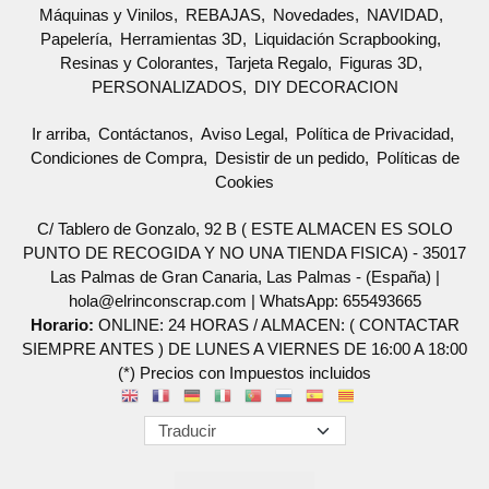
Máquinas y Vinilos
REBAJAS
Novedades
NAVIDAD
Papelería
Herramientas 3D
Liquidación Scrapbooking
Resinas y Colorantes
Tarjeta Regalo
Figuras 3D
PERSONALIZADOS
DIY DECORACION
Ir arriba
Contáctanos
Aviso Legal
Política de Privacidad
Condiciones de Compra
Desistir de un pedido
Políticas de
Cookies
C/ Tablero de Gonzalo, 92 B ( ESTE ALMACEN ES SOLO
PUNTO DE RECOGIDA Y NO UNA TIENDA FISICA) - 35017
Las Palmas de Gran Canaria, Las Palmas - (España) |
hola@elrinconscrap.com |
WhatsApp: 655493665
Horario:
ONLINE: 24 HORAS / ALMACEN: ( CONTACTAR
SIEMPRE ANTES ) DE LUNES A VIERNES DE 16:00 A 18:00
(*) Precios con Impuestos incluidos