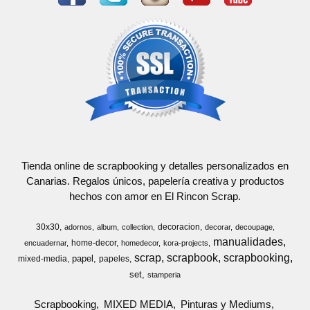
Tienda online de scrapbooking y detalles personalizados en
Canarias. Regalos únicos, papelería creativa y productos
hechos con amor en El Rincon Scrap.
30x30
decoracion
adornos
album
collection
decorar
decoupage
manualidades
home-decor
encuadernar
homedecor
kora-projects
scrap
scrapbook
scrapbooking
papel
mixed-media
papeles
set
stamperia
Scrapbooking
MIXED MEDIA
Pinturas y Mediums