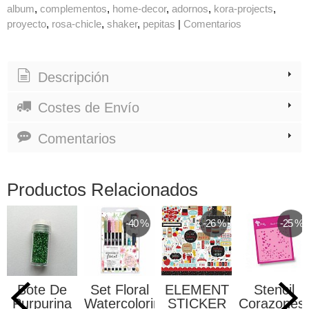
album
complementos
home-decor
adornos
kora-projects
proyecto
rosa-chicle
shaker
pepitas
|
Comentarios
Descripción
Costes de Envío
Comentarios
Productos Relacionados
-40 %
-26 %
-25 %
Bote De
Set Floral
ELEMENT
Stencil
Purpurina
Watercoloring
STICKER
Corazones,