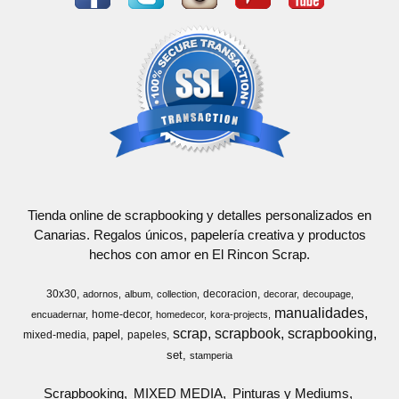
Tienda online de scrapbooking y detalles personalizados en
Canarias. Regalos únicos, papelería creativa y productos
hechos con amor en El Rincon Scrap.
30x30
decoracion
adornos
album
collection
decorar
decoupage
manualidades
home-decor
encuadernar
homedecor
kora-projects
scrap
scrapbook
scrapbooking
papel
mixed-media
papeles
set
stamperia
Scrapbooking
MIXED MEDIA
Pinturas y Mediums