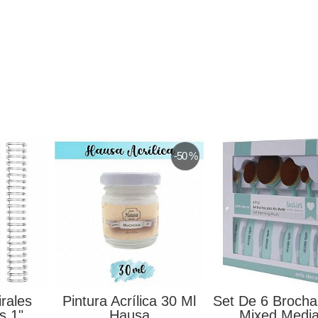
-50 %
irales
Pintura Acrílica 30 Ml
Set De 6 Brocha
s 1"
Hausa
Mixed Media