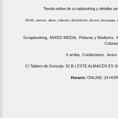
Tienda online de scrapbooking y detalles p
30x30
decoracion
adornos
album
collection
decorar
decoupage
Scrapbooking
MIXED MEDIA
Pinturas y Mediums
Coloran
Ir arriba
Contáctanos
Aviso 
C/ Tablero de Gonzalo, 92 B ( ESTE ALMACEN ES 
Horario:
ONLINE: 24 HOR