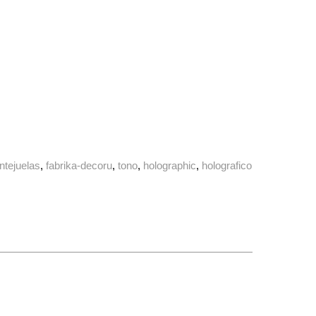
entejuelas
fabrika-decoru
tono
holographic
holografico