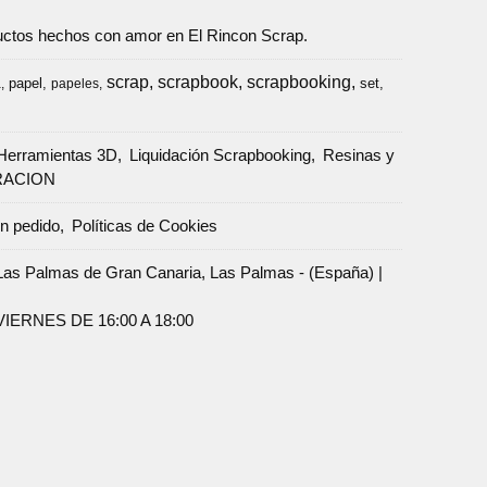
oductos hechos con amor en El Rincon Scrap.
scrap
scrapbook
scrapbooking
papel
set
a
papeles
Herramientas 3D
Liquidación Scrapbooking
Resinas y
RACION
un pedido
Políticas de Cookies
Palmas de Gran Canaria, Las Palmas - (España) |
ERNES DE 16:00 A 18:00