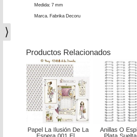
(0)
Medida: 7 mm
El
Marca. Fabrika Decoru
carrito
de
⟩
la
compra
está
Productos Relacionados
vacío
Redes
Sociales
Instagram
Facebook
Papel La Ilusión De La
Anillas O Esp
Youtube
Espera 001 El...
Plata Suelta