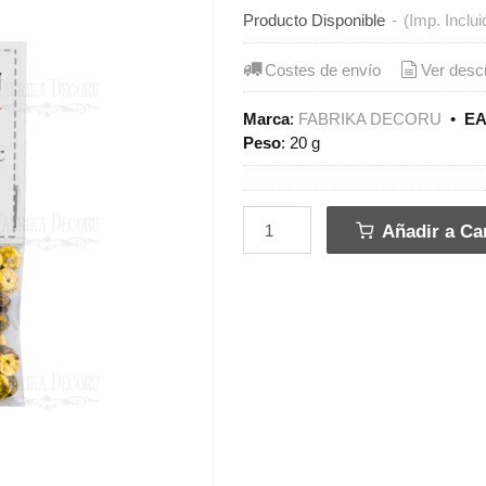
Producto Disponible
-
(Imp. Inclui
Costes de envío
Ver desc
Marca
:
FABRIKA DECORU
•
EA
Peso
:
20 g
Añadir a Car