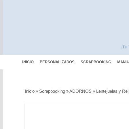
INICIO
PERSONALIZADOS
SCRAPBOOKING
MANU
Categorías
Inicio
»
Scrapbooking
»
ADORNOS
»
Lentejuelas y Rel
Scrapbooking
MIXED
MEDIA
Pinturas