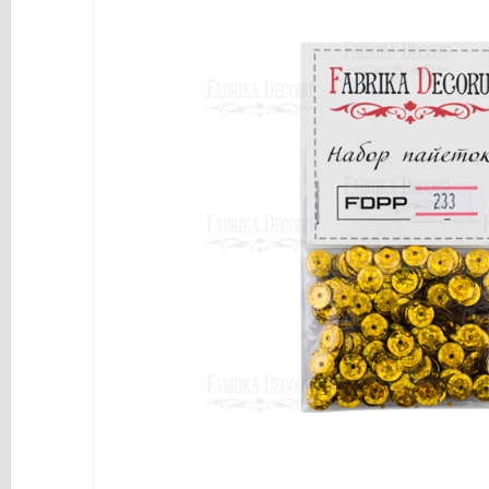
y
Mediums
Máquinas
y
Vinilos
REBAJAS
Novedades
NAVIDAD
Papelería
Herramientas
3D
Liquidación
Scrapbooking
Resinas
y