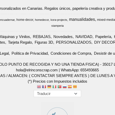
ersonalizados en Canarias. Regalos únicos, papelería creativa y pr
manualidades
home-decor
mixed-medi
encuadernar
homedecor
kora-projects
stamperia
Máquinas y Vinilos
REBAJAS
Novedades
NAVIDAD
Papelería
tes
Tarjeta Regalo
Figuras 3D
PERSONALIZADOS
DIY DECO
Legal
Política de Privacidad
Condiciones de Compra
Desistir de 
SOLO PUNTO DE RECOGIDA Y NO UNA TIENDA FISICA) - 35017 Las 
hola@elrinconscrap.com |
WhatsApp: 655493665
AS / ALMACEN: ( CONTACTAR SIEMPRE ANTES ) DE LUNES A VI
(*) Precios con Impuestos incluidos