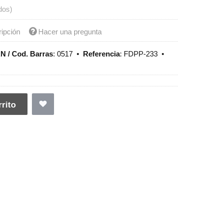
dos)
ripción
Hacer una pregunta
N / Cod. Barras
:
0517
•
Referencia
:
FDPP-233
•
rito