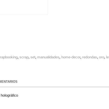
rapbooking
scrap
set
manualidades
home-decor
redondas
oro
l
ENTARIOS
 holográfico