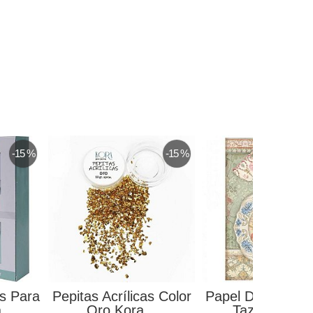
-15 %
-15 %
s Para
Pepitas Acrílicas Color
Papel De Arroz P
...
Oro Kora...
Tazas Casa..