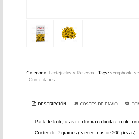
Colorantes
Tarjeta
Regalo
Figuras
3D
PERSONALIZADOS
DIY
DECORACION
Categoría:
Lentejuelas y Rellenos
|
Tags:
scrapbook
sc
|
Comentarios
Marcas
DESCRIPCIÓN
COSTES DE ENVÍO
COM
Pack de lentejuelas con forma redonda en color oro
Tu
Contenido: 7 gramos ( vienen más de 200 piezas)
Carrito