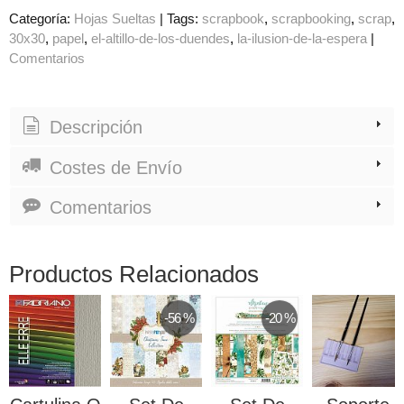
Categoría:
Hojas Sueltas
|
Tags:
scrapbook
scrapbooking
scrap
30x30
papel
el-altillo-de-los-duendes
la-ilusion-de-la-espera
|
Comentarios
Descripción
Costes de Envío
Comentarios
Productos Relacionados
-56 %
-20 %