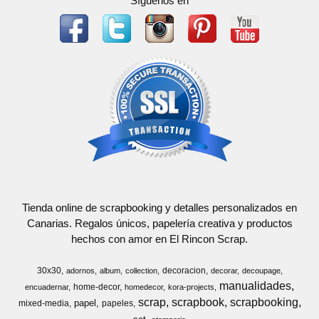
Síguenos en
Tienda online de scrapbooking y detalles personalizados en
Canarias. Regalos únicos, papelería creativa y productos
hechos con amor en El Rincon Scrap.
30x30
decoracion
adornos
album
collection
decorar
decoupage
manualidades
home-decor
encuadernar
homedecor
kora-projects
scrap
scrapbook
scrapbooking
papel
mixed-media
papeles