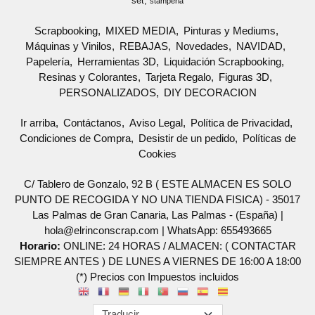
set
stamperia
Scrapbooking
MIXED MEDIA
Pinturas y Mediums
Máquinas y Vinilos
REBAJAS
Novedades
NAVIDAD
Papelería
Herramientas 3D
Liquidación Scrapbooking
Resinas y Colorantes
Tarjeta Regalo
Figuras 3D
PERSONALIZADOS
DIY DECORACION
Ir arriba
Contáctanos
Aviso Legal
Política de Privacidad
Condiciones de Compra
Desistir de un pedido
Políticas de
Cookies
C/ Tablero de Gonzalo, 92 B ( ESTE ALMACEN ES SOLO
PUNTO DE RECOGIDA Y NO UNA TIENDA FISICA) - 35017
Las Palmas de Gran Canaria, Las Palmas - (España) |
hola@elrinconscrap.com |
WhatsApp: 655493665
Horario:
ONLINE: 24 HORAS / ALMACEN: ( CONTACTAR
SIEMPRE ANTES ) DE LUNES A VIERNES DE 16:00 A 18:00
(*) Precios con Impuestos incluidos