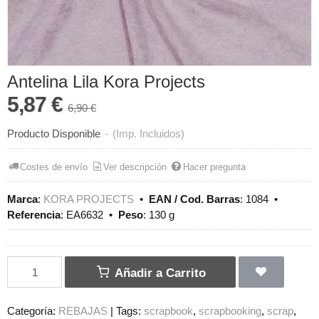
Antelina Lila Kora Projects
5,87 €
6,90 €
Producto Disponible
-
(Imp. Incluidos)
Costes de envío
Ver descripción
Hacer pregunta
Marca
:
KORA PROJECTS
•
EAN / Cod. Barras
:
1084
•
Referencia
:
EA6632
•
Peso
:
130 g
Añadir a Carrito
Categoría:
REBAJAS
|
Tags:
scrapbook
scrapbooking
scrap