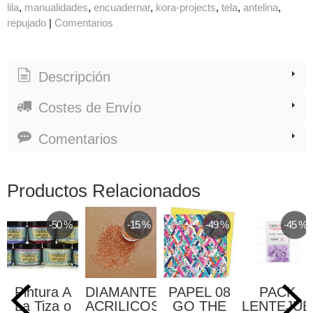
lila
manualidades
encuadernar
kora-projects
tela
antelina
repujado
|
Comentarios
Descripción
Costes de Envío
Comentarios
Productos Relacionados
-50 %
-15 %
-49 %
-45 %
Pintura A
DIAMANTES
PAPEL 08
PACK
La Tiza o
ACRILICOS
GO THE
LENTEJUE