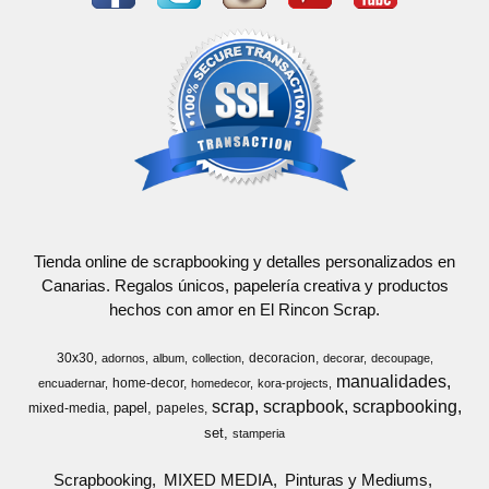
Tienda online de scrapbooking y detalles personalizados en
Canarias. Regalos únicos, papelería creativa y productos
hechos con amor en El Rincon Scrap.
30x30
decoracion
adornos
album
collection
decorar
decoupage
manualidades
home-decor
encuadernar
homedecor
kora-projects
scrap
scrapbook
scrapbooking
papel
mixed-media
papeles
set
stamperia
Scrapbooking
MIXED MEDIA
Pinturas y Mediums