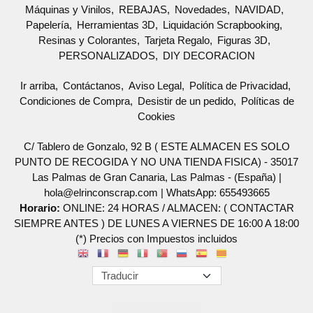
Máquinas y Vinilos
REBAJAS
Novedades
NAVIDAD
Papelería
Herramientas 3D
Liquidación Scrapbooking
Resinas y Colorantes
Tarjeta Regalo
Figuras 3D
PERSONALIZADOS
DIY DECORACION
Ir arriba
Contáctanos
Aviso Legal
Política de Privacidad
Condiciones de Compra
Desistir de un pedido
Políticas de
Cookies
C/ Tablero de Gonzalo, 92 B ( ESTE ALMACEN ES SOLO
PUNTO DE RECOGIDA Y NO UNA TIENDA FISICA) - 35017
Las Palmas de Gran Canaria, Las Palmas - (España) |
hola@elrinconscrap.com |
WhatsApp: 655493665
Horario:
ONLINE: 24 HORAS / ALMACEN: ( CONTACTAR
SIEMPRE ANTES ) DE LUNES A VIERNES DE 16:00 A 18:00
(*) Precios con Impuestos incluidos