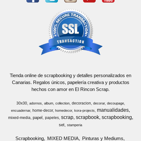
Tienda online de scrapbooking y detalles personalizados en
Canarias. Regalos únicos, papelería creativa y productos
hechos con amor en El Rincon Scrap.
30x30
decoracion
adornos
album
collection
decorar
decoupage
manualidades
home-decor
encuadernar
homedecor
kora-projects
scrap
scrapbook
scrapbooking
papel
mixed-media
papeles
set
stamperia
Scrapbooking
MIXED MEDIA
Pinturas y Mediums