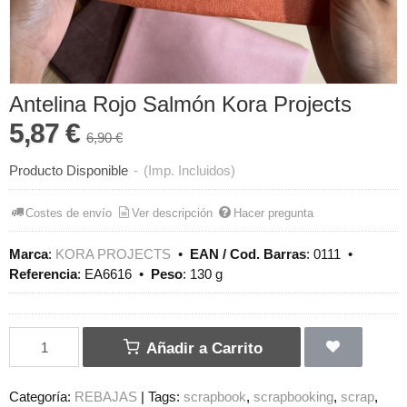
Antelina Rojo Salmón Kora Projects
5,87 €
6,90 €
Producto Disponible
-
(Imp. Incluidos)
Costes de envío
Ver descripción
Hacer pregunta
Marca
:
KORA PROJECTS
•
EAN / Cod. Barras
:
0111
•
Referencia
:
EA6616
•
Peso
:
130 g
Añadir a Carrito
Categoría:
REBAJAS
|
Tags:
scrapbook
scrapbooking
scrap