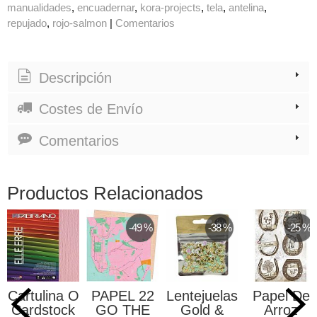
manualidades
encuadernar
kora-projects
tela
antelina
repujado
rojo-salmon
|
Comentarios
Descripción
Costes de Envío
Comentarios
Productos Relacionados
-49 %
-38 %
-25 %
Cartulina O
PAPEL 22
Lentejuelas
Papel De
Cardstock
GO THE
Gold &
Arroz