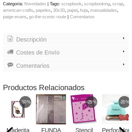
Categoría:
Novedades
|
Tags:
scrapbook
scrapbooking
scrap
american-crafts
papeles
30x30
papel
hoja
manualidades
paige-evans
go-the-scenic-route
|
Comentarios
Descripción
Costes de Envío
Comentarios
Productos Relacionados
-50 %
-25 %
-20 %
Maderita
FUNDA
Stencil
Perforador