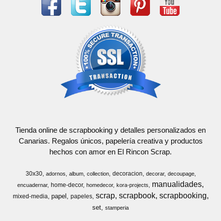
Tienda online de scrapbooking y detalles personalizados en
Canarias. Regalos únicos, papelería creativa y productos
hechos con amor en El Rincon Scrap.
30x30
decoracion
adornos
album
collection
decorar
decoupage
manualidades
home-decor
encuadernar
homedecor
kora-projects
scrap
scrapbook
scrapbooking
papel
mixed-media
papeles
set
stamperia