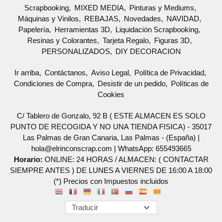
Scrapbooking
MIXED MEDIA
Pinturas y Mediums
Máquinas y Vinilos
REBAJAS
Novedades
NAVIDAD
Papelería
Herramientas 3D
Liquidación Scrapbooking
Resinas y Colorantes
Tarjeta Regalo
Figuras 3D
PERSONALIZADOS
DIY DECORACION
Ir arriba
Contáctanos
Aviso Legal
Política de Privacidad
Condiciones de Compra
Desistir de un pedido
Políticas de
Cookies
C/ Tablero de Gonzalo, 92 B ( ESTE ALMACEN ES SOLO
PUNTO DE RECOGIDA Y NO UNA TIENDA FISICA) - 35017
Las Palmas de Gran Canaria, Las Palmas - (España) |
hola@elrinconscrap.com |
WhatsApp: 655493665
Horario:
ONLINE: 24 HORAS / ALMACEN: ( CONTACTAR
SIEMPRE ANTES ) DE LUNES A VIERNES DE 16:00 A 18:00
(*) Precios con Impuestos incluidos