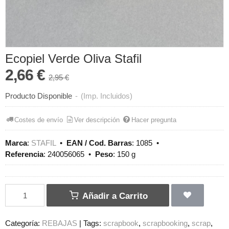
Ecopiel Verde Oliva Stafil
2,66 €
2,95 €
Producto Disponible
-
(Imp. Incluidos)
Costes de envío
Ver descripción
Hacer pregunta
Marca
:
STAFIL
•
EAN / Cod. Barras
:
1085
•
Referencia
:
240056065
•
Peso
:
150 g
Añadir a Carrito
Categoría:
REBAJAS
|
Tags:
scrapbook
scrapbooking
scrap