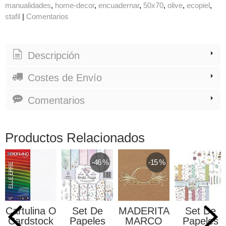
manualidades
home-decor
encuadernar
50x70
olive
ecopiel
stafil
|
Comentarios
Descripción
Costes de Envío
Comentarios
Productos Relacionados
-46 %
-15 %
Cartulina O
Set De
MADERITA
Set De
Cardstock
Papeles
MARCO
Papeles