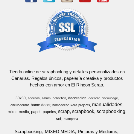
Tienda online de scrapbooking y detalles personalizados en
Canarias. Regalos únicos, papelería creativa y productos
hechos con amor en El Rincon Scrap.
30x30
decoracion
adornos
album
collection
decorar
decoupage
manualidades
home-decor
encuadernar
homedecor
kora-projects
scrap
scrapbook
scrapbooking
papel
mixed-media
papeles
set
stamperia
Scrapbooking
MIXED MEDIA
Pinturas y Mediums