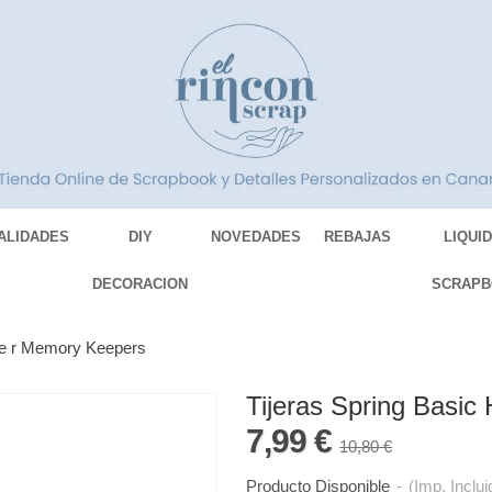
ALIDADES
DIY
NOVEDADES
REBAJAS
LIQUI
DECORACION
SCRAPB
We r Memory Keepers
Tijeras Spring Basi
7,99 €
10,80 €
Producto Disponible
-
(Imp. Inclui