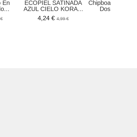
o En
ECOPIEL SATINADA
Chipboard Marco
o...
AZUL CIELO KORA...
Dos Flores El.
4,24 €
1,50 €
 €
4,99 €