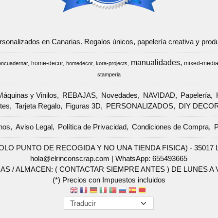
ersonalizados en Canarias. Regalos únicos, papelería creativa y pr
manualidades
home-decor
mixed-medi
encuadernar
homedecor
kora-projects
stamperia
Máquinas y Vinilos
REBAJAS
Novedades
NAVIDAD
Papelería
tes
Tarjeta Regalo
Figuras 3D
PERSONALIZADOS
DIY DECO
nos
Aviso Legal
Política de Privacidad
Condiciones de Compra
P
SOLO PUNTO DE RECOGIDA Y NO UNA TIENDA FISICA) - 35017 Las 
hola@elrinconscrap.com |
WhatsApp: 655493665
AS / ALMACEN: ( CONTACTAR SIEMPRE ANTES ) DE LUNES A VI
(*) Precios con Impuestos incluidos