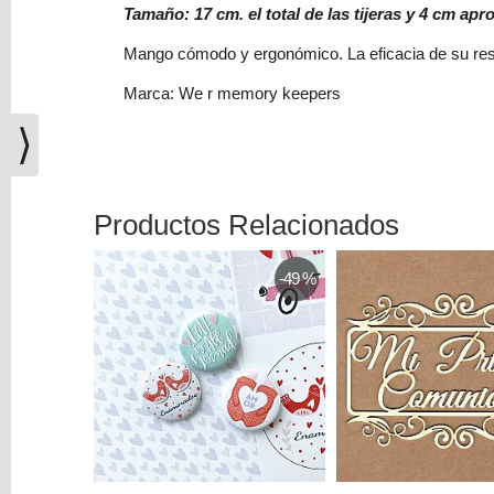
(0)
Tamaño: 17 cm. el total de las tijeras y 4 cm ap
El
Mango cómodo y ergonómico. La eficacia de su resor
carrito
Marca: We r memory keepers
de
la
⟩
compra
está
vacío
Productos Relacionados
Redes
Sociales
-49 %
Instagram
Facebook
Youtube