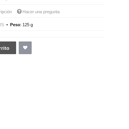
ripción
Hacer una pregunta
RS
•
Peso
:
125 g
rito