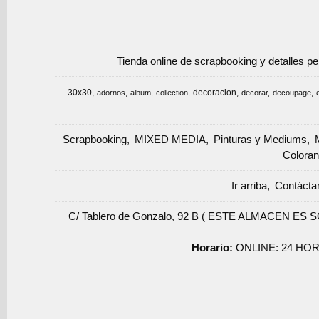
Tienda online de scrapbooking y detalles p
30x30
decoracion
adornos
album
collection
decorar
decoupage
Scrapbooking
MIXED MEDIA
Pinturas y Mediums
Coloran
Ir arriba
Contácta
C/ Tablero de Gonzalo, 92 B ( ESTE ALMACEN ES 
Horario:
ONLINE: 24 HOR