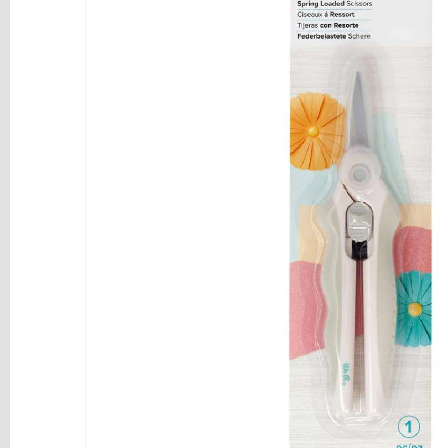
y
Mediums
Máquinas
y
Vinilos
REBAJAS
Novedades
NAVIDAD
Papelería
Herramientas
3D
Liquidación
Scrapbooking
Resinas
y