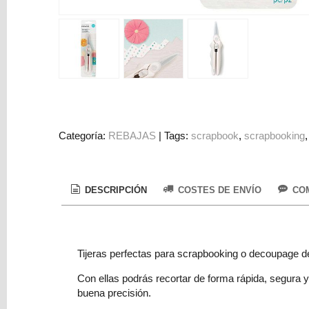
Colorantes
Tarjeta
Regalo
Figuras
3D
PERSONALIZADOS
DIY
Categoría:
REBAJAS
|
Tags:
scrapbook
scrapbooking
DECORACION
Marcas
DESCRIPCIÓN
COSTES DE ENVÍO
COM
Tijeras perfectas para scrapbooking o decoupage de
Con ellas podrás recortar de forma rápida, segura
Tu
buena precisión.
Carrito