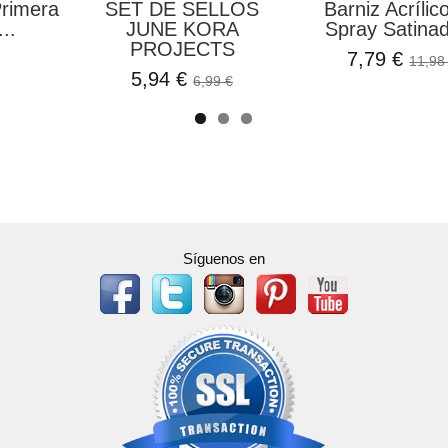
Primera
SET DE SELLOS
Barniz Acrílic
..
JUNE KORA
Spray Satinad
PROJECTS
7,79 €
11,98
5,94 €
6,99 €
Síguenos en