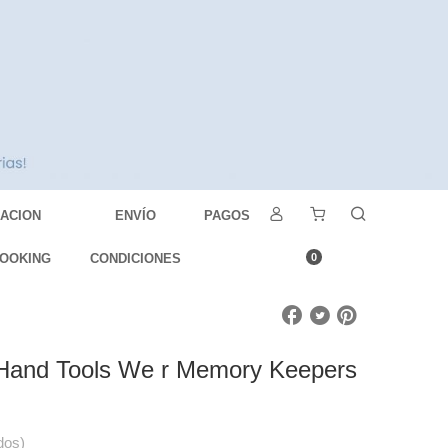
DACION
ENVÍO
PAGOS
OOKING
CONDICIONES
0
c Hand Tools We r Memory Keepers
dos)