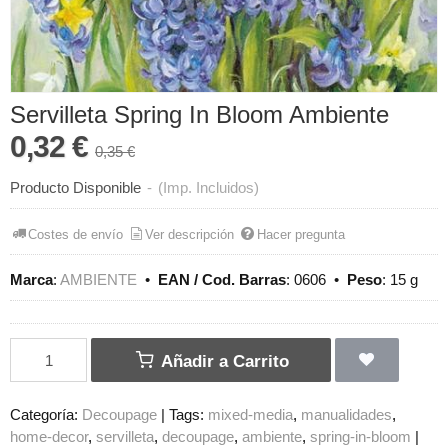
Servilleta Spring In Bloom Ambiente
0,32 €
0,35 €
Producto Disponible
-
(Imp. Incluidos)
Costes de envío
Ver descripción
Hacer pregunta
Marca
:
AMBIENTE
•
EAN / Cod. Barras
:
0606
•
Peso
:
15 g
Añadir a Carrito
Categoría:
Decoupage
|
Tags:
mixed-media
manualidades
home-decor
servilleta
decoupage
ambiente
spring-in-bloom
|