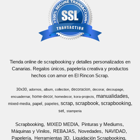
Tienda online de scrapbooking y detalles personalizados en
Canarias. Regalos únicos, papelería creativa y productos
hechos con amor en El Rincon Scrap.
30x30
decoracion
adornos
album
collection
decorar
decoupage
manualidades
home-decor
encuadernar
homedecor
kora-projects
scrap
scrapbook
scrapbooking
papel
mixed-media
papeles
set
stamperia
Scrapbooking
MIXED MEDIA
Pinturas y Mediums
Máquinas y Vinilos
REBAJAS
Novedades
NAVIDAD
Papelería
Herramientas 3D
Liquidación Scrapbooking