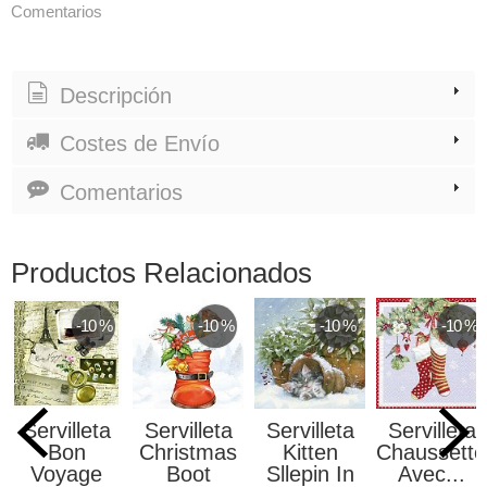
Comentarios
Descripción
Costes de Envío
Comentarios
Productos Relacionados
-10 %
-10 %
-10 %
-10 %
Servilleta
Servilleta
Servilleta
Servilleta
Bon
Christmas
Kitten
Chaussette
Voyage
Boot
Sllepin In
Avec...