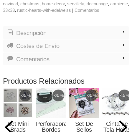
navidad
christmas
home-decor
servilleta
decoupage
ambiente
33x33
rustic-hearts-with-edelweiss
|
Comentarios
Descripción
Costes de Envío
Comentarios
Productos Relacionados
-25 %
-20 %
-20 %
-15 %
Set Mini
Perforadora
Set De
Cinta de
Brads
Bordes
Sellos
Tela Hojas