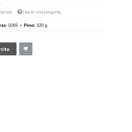
ripción
Hacer una pregunta
ras
:
0265
•
Peso
:
320 g
rito