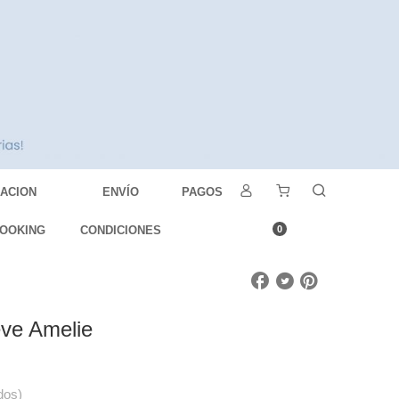
DACION
ENVÍO
PAGOS
OOKING
CONDICIONES
0
eve Amelie
dos)