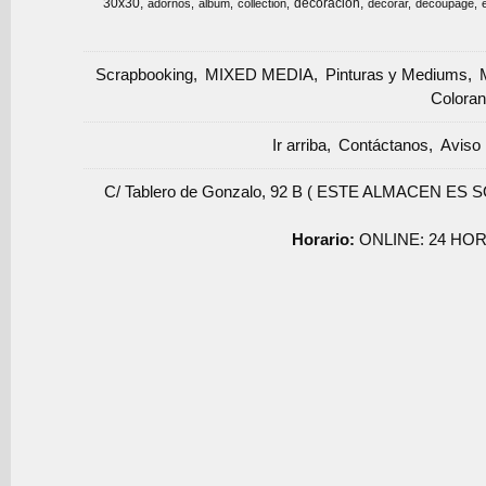
30x30
decoracion
adornos
album
collection
decorar
decoupage
Scrapbooking
MIXED MEDIA
Pinturas y Mediums
Coloran
Ir arriba
Contáctanos
Aviso 
C/ Tablero de Gonzalo, 92 B ( ESTE ALMACEN ES 
Horario:
ONLINE: 24 HOR