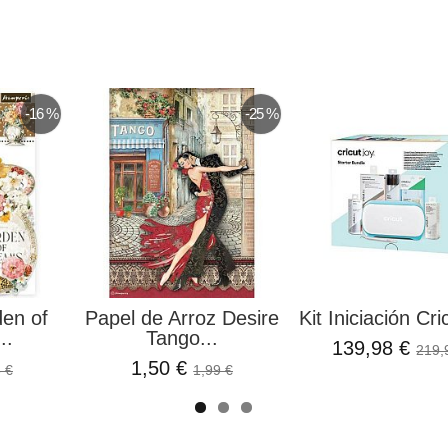
-16 %
-25 %
den of
Papel de Arroz Desire
Kit Iniciación Cri
..
Tango...
139,98 €
219,
1,50 €
 €
1,99 €