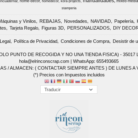
manualidades
home-decor
mixed-medi
encuadernar
homedecor
kora-projects
stamperia
Máquinas y Vinilos
REBAJAS
Novedades
NAVIDAD
Papelería
tes
Tarjeta Regalo
Figuras 3D
PERSONALIZADOS
DIY DECO
Legal
Política de Privacidad
Condiciones de Compra
Desistir de 
SOLO PUNTO DE RECOGIDA Y NO UNA TIENDA FISICA) - 35017 Las 
hola@elrinconscrap.com |
WhatsApp: 655493665
AS / ALMACEN: ( CONTACTAR SIEMPRE ANTES ) DE LUNES A VI
(*) Precios con Impuestos incluidos