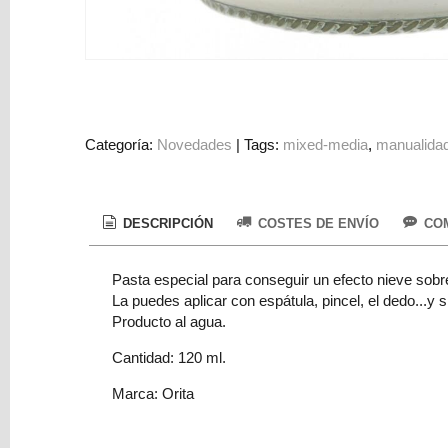
Colorantes
Tarjeta
Regalo
Figuras
3D
Categoría:
Novedades
|
Tags:
mixed-media
manualida
PERSONALIZADOS
DIY
DECORACION
DESCRIPCIÓN
COSTES DE ENVÍO
COM
Marcas
Pasta especial para conseguir un efecto nieve sobre
La puedes aplicar con espátula, pincel, el dedo...y 
Producto al agua.
Cantidad: 120 ml.
Marca: Orita
Tu
Carrito