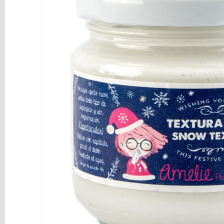
y
Mediums
Máquinas
y
Vinilos
REBAJAS
Novedades
NAVIDAD
Papelería
Herramientas
3D
Liquidación
Scrapbooking
Resinas
y