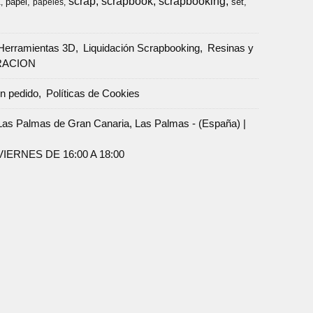
scrap
scrapbook
scrapbooking
papel
set
a
papeles
Herramientas 3D
Liquidación Scrapbooking
Resinas y
RACION
un pedido
Políticas de Cookies
Palmas de Gran Canaria, Las Palmas - (España) |
ERNES DE 16:00 A 18:00