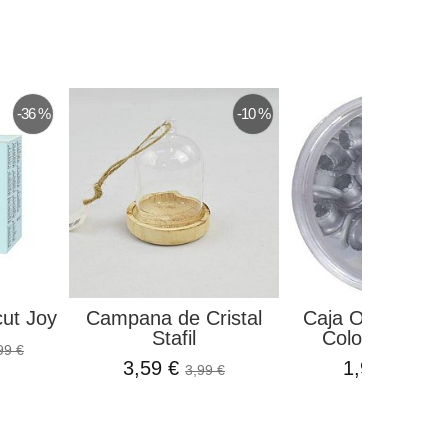
-36 %
-10 %
cut Joy
Campana de Cristal
Caja Ojales Alu
Stafil
Color Metálico
99 €
3,59 €
1,96 €
3,99 €
2,30 €