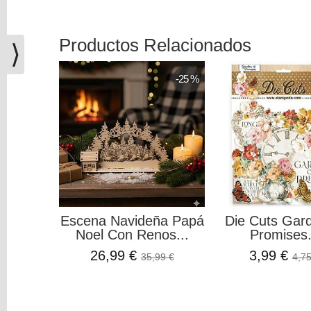
(0)
El
Productos Relacionados
carrito
⟩
de
la
-25 %
compra
está
vacío
Redes
Sociales
Instagram
Escena Navideña Papá
Die Cuts Gar
Noel Con Renos...
Promises.
Facebook
26,99 €
3,99 €
35,99 €
4,75
Youtube