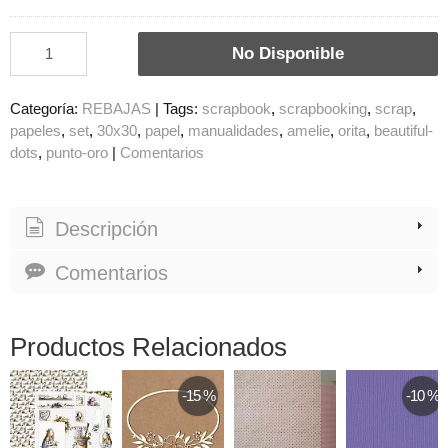
No Disponible
Categoría:
REBAJAS
|
Tags:
scrapbook
scrapbooking
scrap
papeles
set
30x30
papel
manualidades
amelie
orita
beautiful-
dots
punto-oro
|
Comentarios
Descripción
Comentarios
Productos Relacionados
-15 %
-10 %