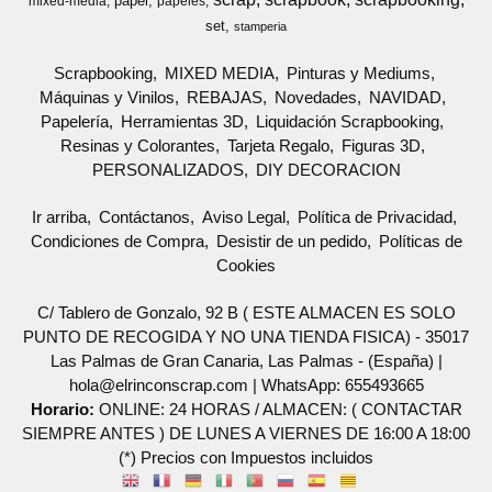
papel
mixed-media
papeles
set
stamperia
Scrapbooking
MIXED MEDIA
Pinturas y Mediums
Máquinas y Vinilos
REBAJAS
Novedades
NAVIDAD
Papelería
Herramientas 3D
Liquidación Scrapbooking
Resinas y Colorantes
Tarjeta Regalo
Figuras 3D
PERSONALIZADOS
DIY DECORACION
Ir arriba
Contáctanos
Aviso Legal
Política de Privacidad
Condiciones de Compra
Desistir de un pedido
Políticas de
Cookies
C/ Tablero de Gonzalo, 92 B ( ESTE ALMACEN ES SOLO
PUNTO DE RECOGIDA Y NO UNA TIENDA FISICA) - 35017
Las Palmas de Gran Canaria, Las Palmas - (España) |
hola@elrinconscrap.com |
WhatsApp: 655493665
Horario:
ONLINE: 24 HORAS / ALMACEN: ( CONTACTAR
SIEMPRE ANTES ) DE LUNES A VIERNES DE 16:00 A 18:00
(*) Precios con Impuestos incluidos