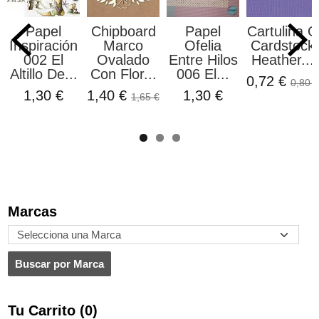
Papel
Chipboard
Papel
Cartulina O
Inspiración
Marco
Ofelia
Cardstock
002 El
Ovalado
Entre Hilos
Heather...
Altillo De...
Con Flor...
006 El...
0,72 €
0,80 €
1,30 €
1,40 €
1,30 €
1,65 €
Marcas
Tu Carrito (0)