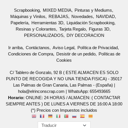
Scrapbooking
MIXED MEDIA
Pinturas y Mediums
Máquinas y Vinilos
REBAJAS
Novedades
NAVIDAD
Papelería
Herramientas 3D
Liquidación Scrapbooking
Resinas y Colorantes
Tarjeta Regalo
Figuras 3D
PERSONALIZADOS
DIY DECORACION
Ir arriba
Contáctanos
Aviso Legal
Política de Privacidad
Condiciones de Compra
Desistir de un pedido
Políticas de
Cookies
C/ Tablero de Gonzalo, 92 B ( ESTE ALMACEN ES SOLO
PUNTO DE RECOGIDA Y NO UNA TIENDA FISICA) - 35017
Las Palmas de Gran Canaria, Las Palmas - (España) |
hola@elrinconscrap.com |
WhatsApp: 655493665
Horario:
ONLINE: 24 HORAS / ALMACEN: ( CONTACTAR
SIEMPRE ANTES ) DE LUNES A VIERNES DE 16:00 A 18:00
(*) Precios con Impuestos incluidos