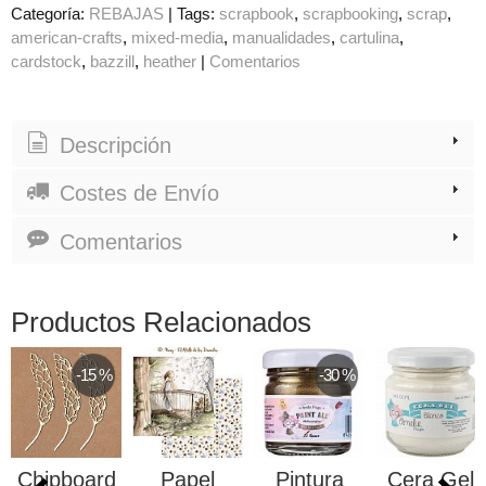
Categoría:
REBAJAS
|
Tags:
scrapbook
scrapbooking
scrap
american-crafts
mixed-media
manualidades
cartulina
cardstock
bazzill
heather
|
Comentarios
Descripción
Costes de Envío
Comentarios
Productos Relacionados
-15 %
-30 %
Chipboard
Papel
Pintura
Cera Gel