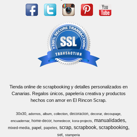
Tienda online de scrapbooking y detalles personalizados en
Canarias. Regalos únicos, papelería creativa y productos
hechos con amor en El Rincon Scrap.
30x30
decoracion
adornos
album
collection
decorar
decoupage
manualidades
home-decor
encuadernar
homedecor
kora-projects
scrap
scrapbook
scrapbooking
papel
mixed-media
papeles
set
stamperia