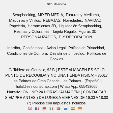
set
stamperia
Scrapbooking
MIXED MEDIA
Pinturas y Mediums
Máquinas y Vinilos
REBAJAS
Novedades
NAVIDAD
Papelería
Herramientas 3D
Liquidación Scrapbooking
Resinas y Colorantes
Tarjeta Regalo
Figuras 3D
PERSONALIZADOS
DIY DECORACION
Ir arriba
Contáctanos
Aviso Legal
Política de Privacidad
Condiciones de Compra
Desistir de un pedido
Políticas de
Cookies
C/ Tablero de Gonzalo, 92 B ( ESTE ALMACEN ES SOLO
PUNTO DE RECOGIDA Y NO UNA TIENDA FISICA) - 35017
Las Palmas de Gran Canaria, Las Palmas - (España) |
hola@elrinconscrap.com |
WhatsApp: 655493665
Horario:
ONLINE: 24 HORAS / ALMACEN: ( CONTACTAR
SIEMPRE ANTES ) DE LUNES A VIERNES DE 16:00 A 18:00
(*) Precios con Impuestos incluidos