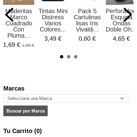
Maderitas
Tintas Mini
Pack 5
Perforador
Marco
Distress
Cartulinas
Esquina
Cuadrado
Varios
lisas Iris
Ondas
Con
Colores...
Vivaldi...
Doble Oh...
Pluma...
3,49 €
0,80 €
4,65 €
1,69 €
1,99 €
Marcas
Tu Carrito (0)