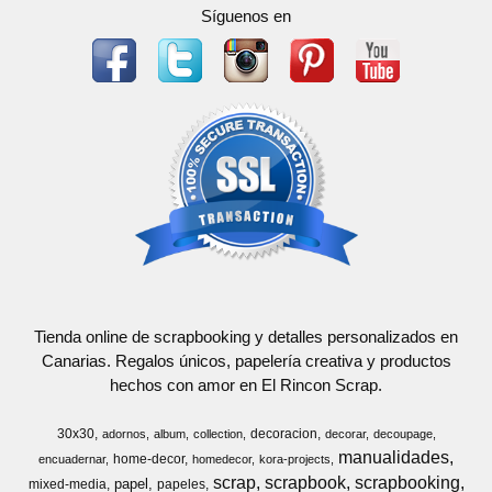
Síguenos en
Tienda online de scrapbooking y detalles personalizados en
Canarias. Regalos únicos, papelería creativa y productos
hechos con amor en El Rincon Scrap.
30x30
decoracion
adornos
album
collection
decorar
decoupage
manualidades
home-decor
encuadernar
homedecor
kora-projects
scrap
scrapbook
scrapbooking
papel
mixed-media
papeles