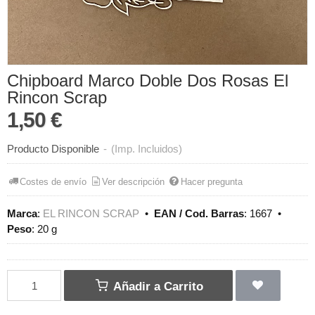
Chipboard Marco Doble Dos Rosas El
Rincon Scrap
1,50 €
Producto Disponible
-
(Imp. Incluidos)
Costes de envío
Ver descripción
Hacer pregunta
Marca
:
EL RINCON SCRAP
•
EAN / Cod. Barras
:
1667
•
Peso
:
20 g
Añadir a Carrito