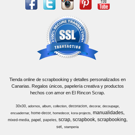
Tienda online de scrapbooking y detalles personalizados en
Canarias. Regalos únicos, papelería creativa y productos
hechos con amor en El Rincon Scrap.
30x30
decoracion
adornos
album
collection
decorar
decoupage
manualidades
home-decor
encuadernar
homedecor
kora-projects
scrap
scrapbook
scrapbooking
papel
mixed-media
papeles
set
stamperia