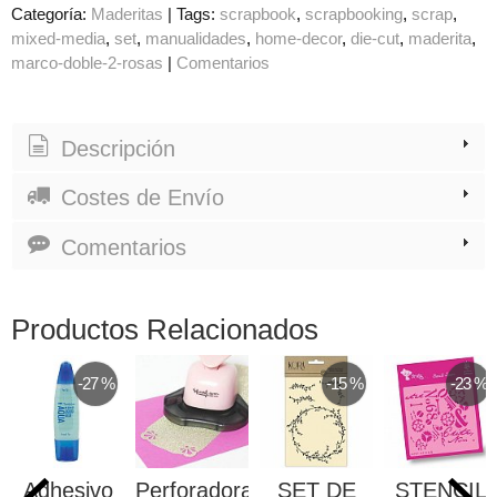
Categoría:
Maderitas
|
Tags:
scrapbook
scrapbooking
scrap
mixed-media
set
manualidades
home-decor
die-cut
maderita
marco-doble-2-rosas
|
Comentarios
Descripción
Costes de Envío
Comentarios
Productos Relacionados
-27 %
-15 %
-23 %
Adhesivo
Perforadora
SET DE
STENCIL