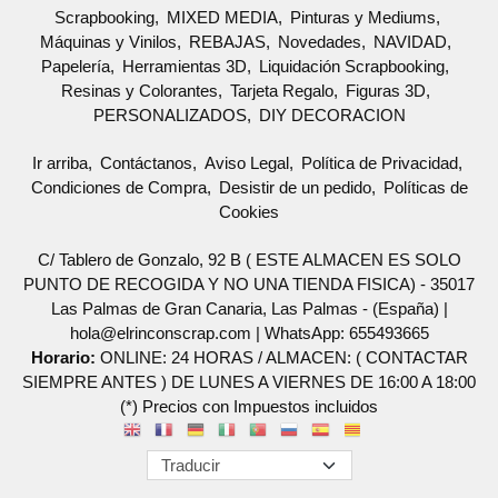
Scrapbooking
MIXED MEDIA
Pinturas y Mediums
Máquinas y Vinilos
REBAJAS
Novedades
NAVIDAD
Papelería
Herramientas 3D
Liquidación Scrapbooking
Resinas y Colorantes
Tarjeta Regalo
Figuras 3D
PERSONALIZADOS
DIY DECORACION
Ir arriba
Contáctanos
Aviso Legal
Política de Privacidad
Condiciones de Compra
Desistir de un pedido
Políticas de
Cookies
C/ Tablero de Gonzalo, 92 B ( ESTE ALMACEN ES SOLO
PUNTO DE RECOGIDA Y NO UNA TIENDA FISICA) - 35017
Las Palmas de Gran Canaria, Las Palmas - (España) |
hola@elrinconscrap.com |
WhatsApp: 655493665
Horario:
ONLINE: 24 HORAS / ALMACEN: ( CONTACTAR
SIEMPRE ANTES ) DE LUNES A VIERNES DE 16:00 A 18:00
(*) Precios con Impuestos incluidos