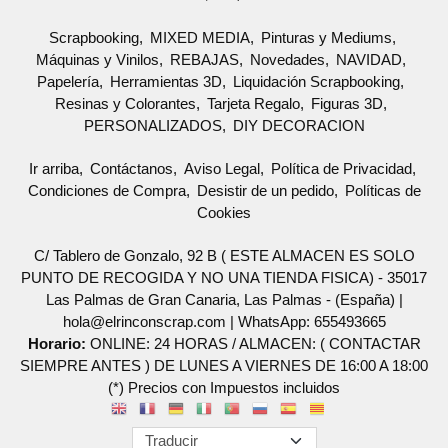
Scrapbooking
MIXED MEDIA
Pinturas y Mediums
Máquinas y Vinilos
REBAJAS
Novedades
NAVIDAD
Papelería
Herramientas 3D
Liquidación Scrapbooking
Resinas y Colorantes
Tarjeta Regalo
Figuras 3D
PERSONALIZADOS
DIY DECORACION
Ir arriba
Contáctanos
Aviso Legal
Política de Privacidad
Condiciones de Compra
Desistir de un pedido
Políticas de
Cookies
C/ Tablero de Gonzalo, 92 B ( ESTE ALMACEN ES SOLO
PUNTO DE RECOGIDA Y NO UNA TIENDA FISICA) - 35017
Las Palmas de Gran Canaria, Las Palmas - (España) |
hola@elrinconscrap.com |
WhatsApp: 655493665
Horario:
ONLINE: 24 HORAS / ALMACEN: ( CONTACTAR
SIEMPRE ANTES ) DE LUNES A VIERNES DE 16:00 A 18:00
(*) Precios con Impuestos incluidos