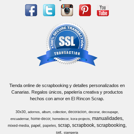
Tienda online de scrapbooking y detalles personalizados en
Canarias. Regalos únicos, papelería creativa y productos
hechos con amor en El Rincon Scrap.
30x30
decoracion
adornos
album
collection
decorar
decoupage
manualidades
home-decor
encuadernar
homedecor
kora-projects
scrap
scrapbook
scrapbooking
papel
mixed-media
papeles
set
stamperia