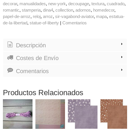
decorar
manualidades
new-york
decoupage
textura
cuadrado
romantic
stamperia
dina4
collection
adornos
homedecor
papel-de-arroz
reloj
arroz
sir-vagabond-aviator
mapa
estatua-
de-la-libertad
statue-of-liberty
|
Comentarios
Descripción
Costes de Envío
Comentarios
Productos Relacionados