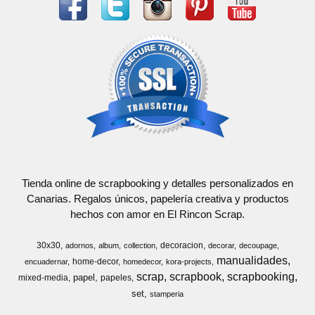
Tienda online de scrapbooking y detalles personalizados en
Canarias. Regalos únicos, papelería creativa y productos
hechos con amor en El Rincon Scrap.
30x30
decoracion
adornos
album
collection
decorar
decoupage
manualidades
home-decor
encuadernar
homedecor
kora-projects
scrap
scrapbook
scrapbooking
papel
mixed-media
papeles
set
stamperia