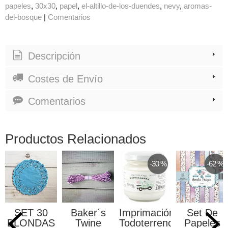
papeles
30x30
papel
el-altillo-de-los-duendes
nevy
aromas-
del-bosque
|
Comentarios
Descripción
Costes de Envío
Comentarios
Productos Relacionados
-30 %
-62 %
SET 30
Baker´s
Imprimación
Set De
BLONDAS
Twine
Todoterreno
Papeles