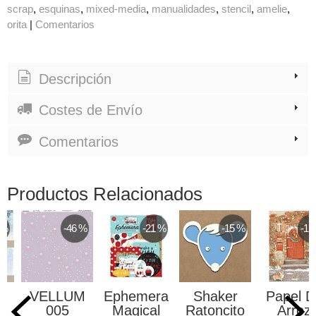
scrap
esquinas
mixed-media
manualidades
stencil
amelie
orita
|
Comentarios
Descripción
Costes de Envío
Comentarios
Productos Relacionados
 %
-46 %
-21 %
-15 %
-17
VELLUM
Ephemera
Shaker
Papel D
s
005
Magical
Ratoncito
Arroz