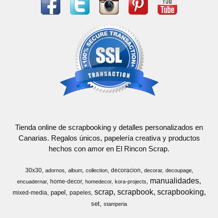
Tienda online de scrapbooking y detalles personalizados en
Canarias. Regalos únicos, papelería creativa y productos
hechos con amor en El Rincon Scrap.
30x30
decoracion
adornos
album
collection
decorar
decoupage
manualidades
home-decor
encuadernar
homedecor
kora-projects
scrap
scrapbook
scrapbooking
papel
mixed-media
papeles
set
stamperia