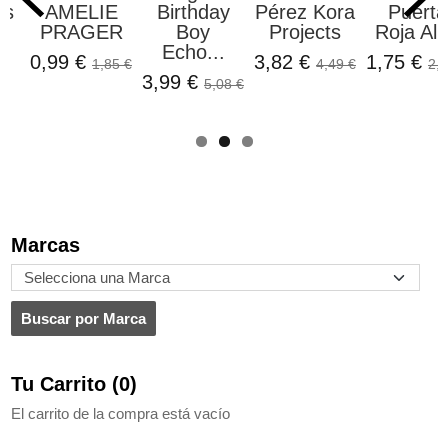
as
AMELIE
Birthday
Pérez Kora
Puerta
PRAGER
Boy
Projects
Roja All.
..
Echo...
0,99 €
3,82 €
1,75 €
1,85 €
4,49 €
2,1
3,99 €
5,08 €
Marcas
Tu Carrito (0)
El carrito de la compra está vacío