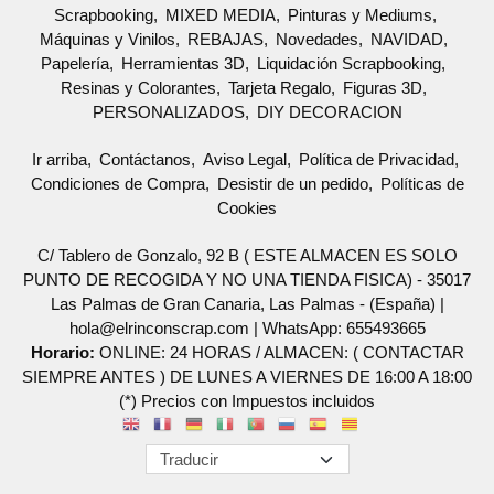
Scrapbooking
MIXED MEDIA
Pinturas y Mediums
Máquinas y Vinilos
REBAJAS
Novedades
NAVIDAD
Papelería
Herramientas 3D
Liquidación Scrapbooking
Resinas y Colorantes
Tarjeta Regalo
Figuras 3D
PERSONALIZADOS
DIY DECORACION
Ir arriba
Contáctanos
Aviso Legal
Política de Privacidad
Condiciones de Compra
Desistir de un pedido
Políticas de
Cookies
C/ Tablero de Gonzalo, 92 B ( ESTE ALMACEN ES SOLO
PUNTO DE RECOGIDA Y NO UNA TIENDA FISICA) - 35017
Las Palmas de Gran Canaria, Las Palmas - (España) |
hola@elrinconscrap.com |
WhatsApp: 655493665
Horario:
ONLINE: 24 HORAS / ALMACEN: ( CONTACTAR
SIEMPRE ANTES ) DE LUNES A VIERNES DE 16:00 A 18:00
(*) Precios con Impuestos incluidos