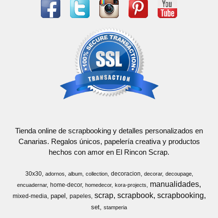
Tienda online de scrapbooking y detalles personalizados en
Canarias. Regalos únicos, papelería creativa y productos
hechos con amor en El Rincon Scrap.
30x30
decoracion
adornos
album
collection
decorar
decoupage
manualidades
home-decor
encuadernar
homedecor
kora-projects
scrap
scrapbook
scrapbooking
papel
mixed-media
papeles
set
stamperia