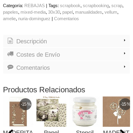
Categoría:
REBAJAS
|
Tags:
scrapbook
scrapbooking
scrap
papeles
mixed-media
30x30
papel
manualidades
vellum
amelie
nuria-dominguez
|
Comentarios
Descripción
Costes de Envío
Comentarios
Productos Relacionados
-15 %
-15 %
MADERITAS
Papel
Stencil
MADERITA