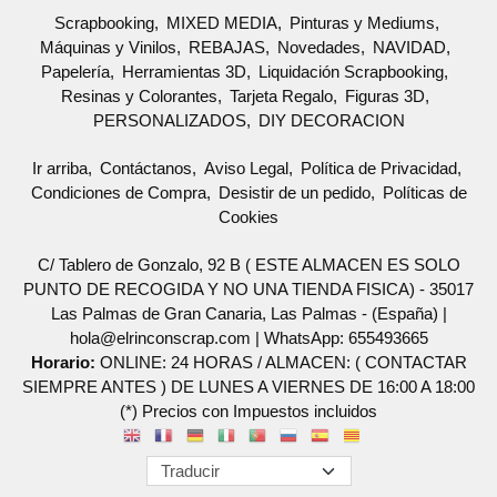
Scrapbooking
MIXED MEDIA
Pinturas y Mediums
Máquinas y Vinilos
REBAJAS
Novedades
NAVIDAD
Papelería
Herramientas 3D
Liquidación Scrapbooking
Resinas y Colorantes
Tarjeta Regalo
Figuras 3D
PERSONALIZADOS
DIY DECORACION
Ir arriba
Contáctanos
Aviso Legal
Política de Privacidad
Condiciones de Compra
Desistir de un pedido
Políticas de
Cookies
C/ Tablero de Gonzalo, 92 B ( ESTE ALMACEN ES SOLO
PUNTO DE RECOGIDA Y NO UNA TIENDA FISICA) - 35017
Las Palmas de Gran Canaria, Las Palmas - (España) |
hola@elrinconscrap.com |
WhatsApp: 655493665
Horario:
ONLINE: 24 HORAS / ALMACEN: ( CONTACTAR
SIEMPRE ANTES ) DE LUNES A VIERNES DE 16:00 A 18:00
(*) Precios con Impuestos incluidos