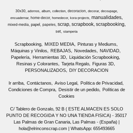
30x30
decoracion
adornos
album
collection
decorar
decoupage
manualidades
home-decor
encuadernar
homedecor
kora-projects
scrap
scrapbook
scrapbooking
papel
mixed-media
papeles
set
stamperia
Scrapbooking
MIXED MEDIA
Pinturas y Mediums
Máquinas y Vinilos
REBAJAS
Novedades
NAVIDAD
Papelería
Herramientas 3D
Liquidación Scrapbooking
Resinas y Colorantes
Tarjeta Regalo
Figuras 3D
PERSONALIZADOS
DIY DECORACION
Ir arriba
Contáctanos
Aviso Legal
Política de Privacidad
Condiciones de Compra
Desistir de un pedido
Políticas de
Cookies
C/ Tablero de Gonzalo, 92 B ( ESTE ALMACEN ES SOLO
PUNTO DE RECOGIDA Y NO UNA TIENDA FISICA) - 35017
Las Palmas de Gran Canaria, Las Palmas - (España) |
hola@elrinconscrap.com |
WhatsApp: 655493665