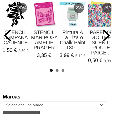
-40 %
-23 %
-49 %
STENCIL
STENCIL
Pintura A
PAPEL 08
CAMPANA
MARIPOSA
La Tiza o
GO THE
CADENCE
AMELIE
Chalk Paint
SCENIC
PRAGER
180...
ROUTE
1,50 €
2,50 €
PAIGE...
3,35 €
3,99 €
5,19 €
0,50 €
0,99 €
Marcas