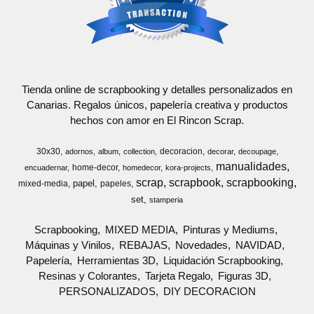
Tienda online de scrapbooking y detalles personalizados en
Canarias. Regalos únicos, papelería creativa y productos
hechos con amor en El Rincon Scrap.
30x30
decoracion
adornos
album
collection
decorar
decoupage
manualidades
home-decor
encuadernar
homedecor
kora-projects
scrap
scrapbook
scrapbooking
papel
mixed-media
papeles
set
stamperia
Scrapbooking
MIXED MEDIA
Pinturas y Mediums
Máquinas y Vinilos
REBAJAS
Novedades
NAVIDAD
Papelería
Herramientas 3D
Liquidación Scrapbooking
Resinas y Colorantes
Tarjeta Regalo
Figuras 3D
PERSONALIZADOS
DIY DECORACION