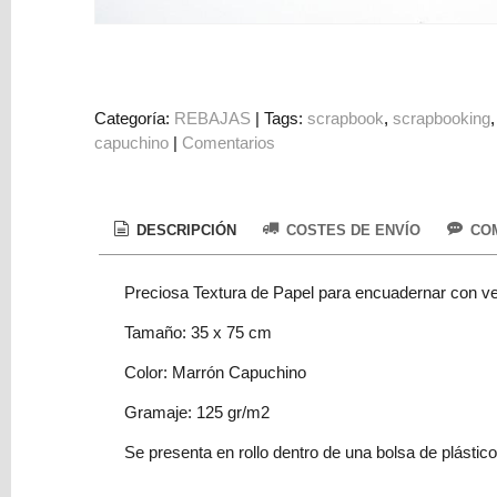
Colorantes
Tarjeta
Regalo
Figuras
Categoría:
REBAJAS
|
Tags:
scrapbook
scrapbooking
capuchino
|
Comentarios
3D
PERSONALIZADOS
DIY
DESCRIPCIÓN
COSTES DE ENVÍO
COM
DECORACION
Preciosa Textura de Papel para encuadernar con v
Marcas
Tamaño: 35 x 75 cm
Color: Marrón Capuchino
Gramaje: 125 gr/m2
Se presenta en rollo dentro de una bolsa de plástico
Tu
Carrito