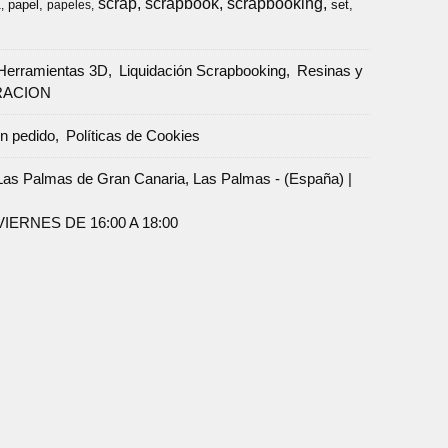
scrap
scrapbook
scrapbooking
papel
set
a
papeles
Herramientas 3D
Liquidación Scrapbooking
Resinas y
RACION
un pedido
Políticas de Cookies
Palmas de Gran Canaria, Las Palmas - (España) |
ERNES DE 16:00 A 18:00