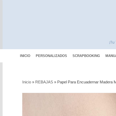
INICIO
PERSONALIZADOS
SCRAPBOOKING
MANU
Categorías
Inicio
»
REBAJAS
»
Papel Para Encuadernar Madera M
Scrapbooking
MIXED
MEDIA
Pinturas