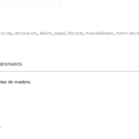
scrap
decoracion
album
papel
decorar
manualidades
home-deco
ENTARIOS
etas de madera.
.