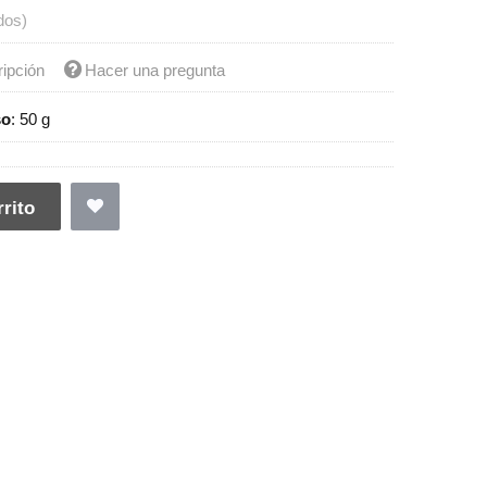
dos)
ripción
Hacer una pregunta
so
:
50 g
rito