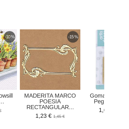
-10 %
-15 %
owsill
MADERITA MARCO
Goma Para Bor
..
POESIA
Pegamento Y.
RECTANGULAR...
1,69 €
€
1,99 €
1,23 €
1,45 €