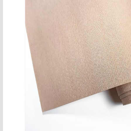
y
Mediums
Máquinas
y
Vinilos
REBAJAS
Novedades
NAVIDAD
Papelería
Herramientas
3D
Liquidación
Scrapbooking
Resinas
y