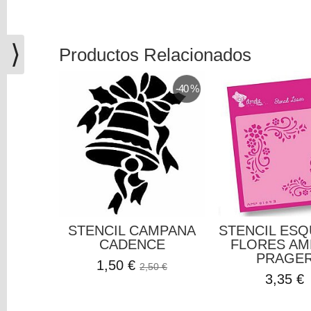
(0)
El
carrito
⟩
Productos Relacionados
de
la
-40 %
compra
está
vacío
Redes
Sociales
Instagram
STENCIL CAMPANA
STENCIL ESQ
CADENCE
FLORES AM
Facebook
PRAGE
1,50 €
2,50 €
3,35 €
Youtube