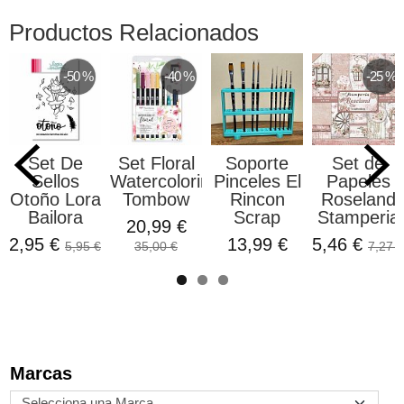
Productos Relacionados
-50 %
-40 %
-25 %
Set De
Set Floral
Soporte
Set de
Sellos
Watercoloring
Pinceles El
Papeles
Otoño Lora
Tombow
Rincon
Roseland
Bailora
Scrap
Stamperia
20,99 €
2,95 €
13,99 €
5,46 €
5,95 €
35,00 €
7,27 €
Marcas