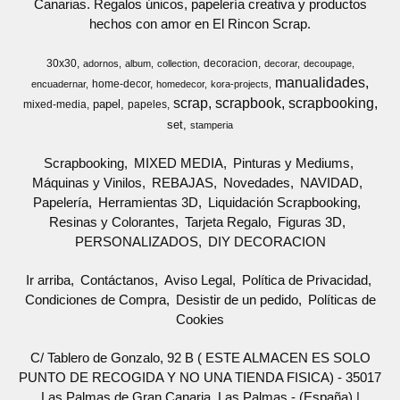
Canarias. Regalos únicos, papelería creativa y productos
hechos con amor en El Rincon Scrap.
30x30
decoracion
adornos
album
collection
decorar
decoupage
manualidades
home-decor
encuadernar
homedecor
kora-projects
scrap
scrapbook
scrapbooking
papel
mixed-media
papeles
set
stamperia
Scrapbooking
MIXED MEDIA
Pinturas y Mediums
Máquinas y Vinilos
REBAJAS
Novedades
NAVIDAD
Papelería
Herramientas 3D
Liquidación Scrapbooking
Resinas y Colorantes
Tarjeta Regalo
Figuras 3D
PERSONALIZADOS
DIY DECORACION
Ir arriba
Contáctanos
Aviso Legal
Política de Privacidad
Condiciones de Compra
Desistir de un pedido
Políticas de
Cookies
C/ Tablero de Gonzalo, 92 B ( ESTE ALMACEN ES SOLO
PUNTO DE RECOGIDA Y NO UNA TIENDA FISICA) - 35017
Las Palmas de Gran Canaria, Las Palmas - (España) |