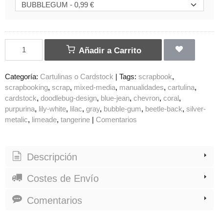
Añadir a Carrito
Categoría:
Cartulinas o Cardstock
|
Tags:
scrapbook
scrapbooking
scrap
mixed-media
manualidades
cartulina
cardstock
doodlebug-design
blue-jean
chevron
coral
purpurina
lily-white
lilac
gray
bubble-gum
beetle-back
silver-
metalic
limeade
tangerine
|
Comentarios
Descripción
Costes de Envío
Comentarios