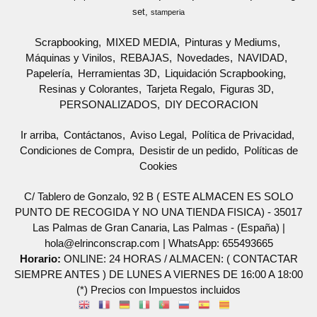
set
stamperia
Scrapbooking
MIXED MEDIA
Pinturas y Mediums
Máquinas y Vinilos
REBAJAS
Novedades
NAVIDAD
Papelería
Herramientas 3D
Liquidación Scrapbooking
Resinas y Colorantes
Tarjeta Regalo
Figuras 3D
PERSONALIZADOS
DIY DECORACION
Ir arriba
Contáctanos
Aviso Legal
Política de Privacidad
Condiciones de Compra
Desistir de un pedido
Políticas de
Cookies
C/ Tablero de Gonzalo, 92 B ( ESTE ALMACEN ES SOLO
PUNTO DE RECOGIDA Y NO UNA TIENDA FISICA) - 35017
Las Palmas de Gran Canaria, Las Palmas - (España) |
hola@elrinconscrap.com |
WhatsApp: 655493665
Horario:
ONLINE: 24 HORAS / ALMACEN: ( CONTACTAR
SIEMPRE ANTES ) DE LUNES A VIERNES DE 16:00 A 18:00
(*) Precios con Impuestos incluidos