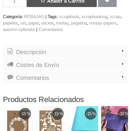
Añadir a Carrito
Categoría:
REBAJAS
|
Tags:
scrapbook
scrapbooking
scrap
papeles
set
papel
sticker
mintay
pegatina
mintay-papers
autumn-splendor
|
Comentarios
Descripción
Costes de Envío
Comentarios
Productos Relacionados
-15 %
-15 %
-15 %
-15 %