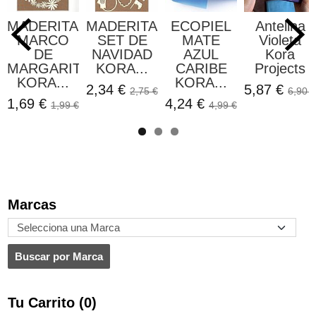
MADERITAS
MADERITAS
ECOPIEL
Antelina
MARCO
SET DE
MATE
Violeta
DE
NAVIDAD
AZUL
Kora
MARGARITAS
KORA...
CARIBE
Projects
KORA...
KORA...
2,34 €
5,87 €
2,75 €
6,90 €
1,69 €
4,24 €
1,99 €
4,99 €
Marcas
Tu Carrito (0)