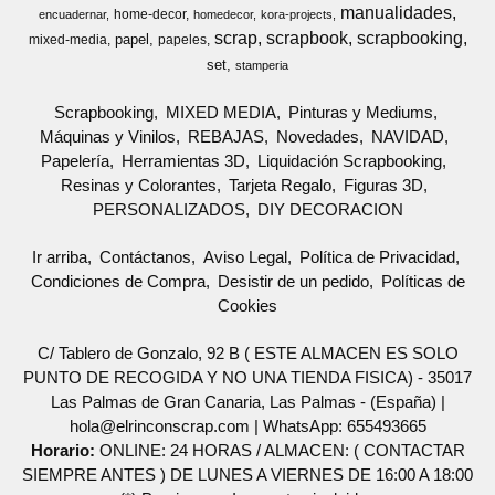
manualidades
home-decor
encuadernar
homedecor
kora-projects
scrap
scrapbook
scrapbooking
papel
mixed-media
papeles
set
stamperia
Scrapbooking
MIXED MEDIA
Pinturas y Mediums
Máquinas y Vinilos
REBAJAS
Novedades
NAVIDAD
Papelería
Herramientas 3D
Liquidación Scrapbooking
Resinas y Colorantes
Tarjeta Regalo
Figuras 3D
PERSONALIZADOS
DIY DECORACION
Ir arriba
Contáctanos
Aviso Legal
Política de Privacidad
Condiciones de Compra
Desistir de un pedido
Políticas de
Cookies
C/ Tablero de Gonzalo, 92 B ( ESTE ALMACEN ES SOLO
PUNTO DE RECOGIDA Y NO UNA TIENDA FISICA) - 35017
Las Palmas de Gran Canaria, Las Palmas - (España) |
hola@elrinconscrap.com |
WhatsApp: 655493665
Horario:
ONLINE: 24 HORAS / ALMACEN: ( CONTACTAR
SIEMPRE ANTES ) DE LUNES A VIERNES DE 16:00 A 18:00