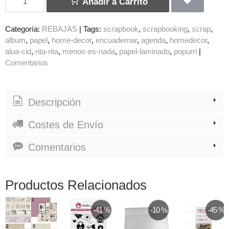
Añadir a Carrito
Categoría:
REBAJAS
|
Tags:
scrapbook
scrapbooking
scrap
album
papel
home-decor
encuadernar
agenda
homedecor
alua-cid
rita-rita
menos-es-nada
papel-laminado
popurri
|
Comentarios
Descripción
Costes de Envío
Comentarios
Productos Relacionados
-41 %
-10 %
-45 %