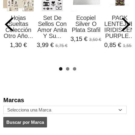
Hojas
Set De
Ecopiel
PACK
Sueltas
Sellos Con
Silver O
LENTEJUE
Colección
Amor Anita
Plata Stafil
IRIDISCEN
Otro Año...
Y Su...
PURPLE...
3,15 €
3,50 €
1,30 €
3,99 €
0,85 €
6,75 €
1,55 €
Marcas