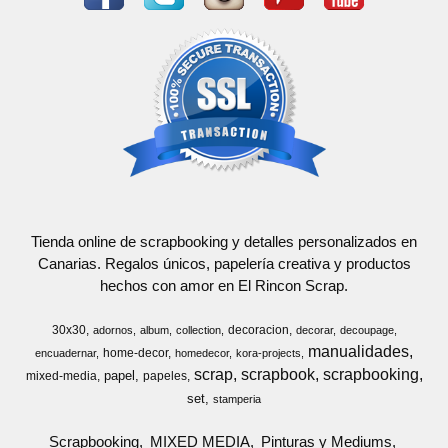
Tienda online de scrapbooking y detalles personalizados en
Canarias. Regalos únicos, papelería creativa y productos
hechos con amor en El Rincon Scrap.
30x30
decoracion
adornos
album
collection
decorar
decoupage
manualidades
home-decor
encuadernar
homedecor
kora-projects
scrap
scrapbook
scrapbooking
papel
mixed-media
papeles
set
stamperia
Scrapbooking
MIXED MEDIA
Pinturas y Mediums