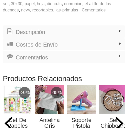
set
30x30
papel
hoja
die-cuts
comunion
el-altillo-de-los-
duendes
nevy
recortables
las-primulas
|
Comentarios
Descripción
Costes de Envío
Comentarios
Productos Relacionados
-20 %
-15 %
Set De
Antelina
Soporte
Set
Papeles
Gris
Pistola
Chipboard