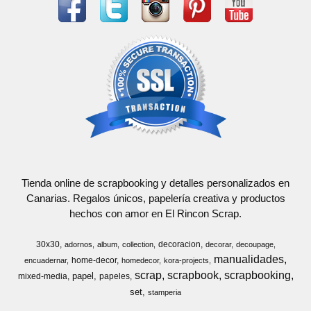
Tienda online de scrapbooking y detalles personalizados en
Canarias. Regalos únicos, papelería creativa y productos
hechos con amor en El Rincon Scrap.
30x30
decoracion
adornos
album
collection
decorar
decoupage
manualidades
home-decor
encuadernar
homedecor
kora-projects
scrap
scrapbook
scrapbooking
papel
mixed-media
papeles
set
stamperia