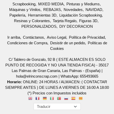
Scrapbooking
MIXED MEDIA
Pinturas y Mediums
Máquinas y Vinilos
REBAJAS
Novedades
NAVIDAD
Papelería
Herramientas 3D
Liquidación Scrapbooking
Resinas y Colorantes
Tarjeta Regalo
Figuras 3D
PERSONALIZADOS
DIY DECORACION
Ir arriba
Contáctanos
Aviso Legal
Política de Privacidad
Condiciones de Compra
Desistir de un pedido
Políticas de
Cookies
C/ Tablero de Gonzalo, 92 B ( ESTE ALMACEN ES SOLO
PUNTO DE RECOGIDA Y NO UNA TIENDA FISICA) - 35017
Las Palmas de Gran Canaria, Las Palmas - (España) |
hola@elrinconscrap.com |
WhatsApp: 655493665
Horario:
ONLINE: 24 HORAS / ALMACEN: ( CONTACTAR
SIEMPRE ANTES ) DE LUNES A VIERNES DE 16:00 A 18:00
(*) Precios con Impuestos incluidos