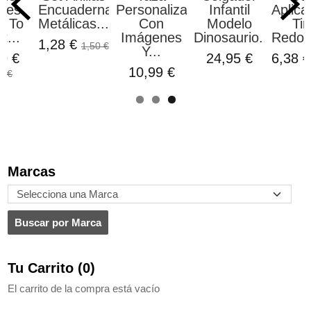
les
Encuadernación
Personalizada
Infantil
Aplica
t To
Metálicas...
Con
Modelo
Tin
t...
Imágenes
Dinosaurio...
Redon
1,28 €
1,50 €
Y...
9 €
24,95 €
6,38 
10,99 €
0 €
Marcas
Tu Carrito (0)
El carrito de la compra está vacío