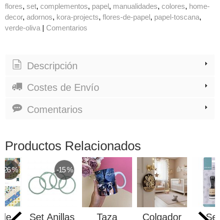
flores
set
complementos
papel
manualidades
colores
home-
decor
adornos
kora-projects
flores-de-papel
papel-toscana
verde-oliva
|
Comentarios
Descripción
Costes de Envío
Comentarios
Productos Relacionados
-26 %
-15 %
 de
Set Anillas
Taza
Colgador
Set