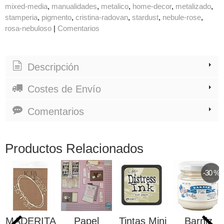
mixed-media
manualidades
metalico
home-decor
metalizado
stamperia
pigmento
cristina-radovan
stardust
nebule-rose
rosa-nebuloso
|
Comentarios
Descripción
Costes de Envío
Comentarios
Productos Relacionados
-30 %
MADERITA
Papel
Tintas Mini
Barniz