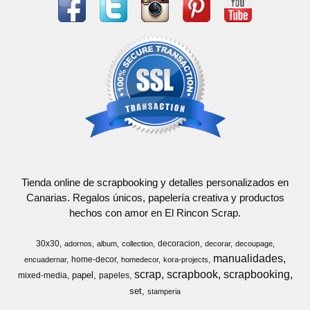
Tienda online de scrapbooking y detalles personalizados en
Canarias. Regalos únicos, papelería creativa y productos
hechos con amor en El Rincon Scrap.
30x30
decoracion
adornos
album
collection
decorar
decoupage
manualidades
home-decor
encuadernar
homedecor
kora-projects
scrap
scrapbook
scrapbooking
papel
mixed-media
papeles
set
stamperia