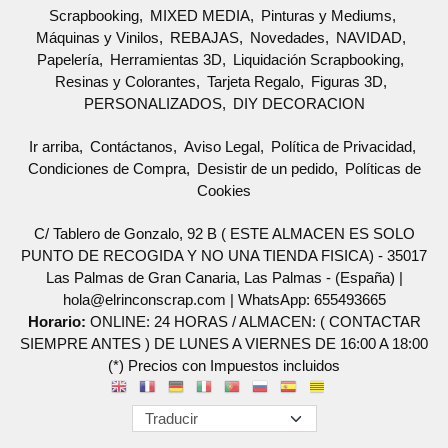
Scrapbooking
MIXED MEDIA
Pinturas y Mediums
Máquinas y Vinilos
REBAJAS
Novedades
NAVIDAD
Papelería
Herramientas 3D
Liquidación Scrapbooking
Resinas y Colorantes
Tarjeta Regalo
Figuras 3D
PERSONALIZADOS
DIY DECORACION
Ir arriba
Contáctanos
Aviso Legal
Política de Privacidad
Condiciones de Compra
Desistir de un pedido
Políticas de
Cookies
C/ Tablero de Gonzalo, 92 B ( ESTE ALMACEN ES SOLO
PUNTO DE RECOGIDA Y NO UNA TIENDA FISICA) - 35017
Las Palmas de Gran Canaria, Las Palmas - (España) |
hola@elrinconscrap.com |
WhatsApp: 655493665
Horario:
ONLINE: 24 HORAS / ALMACEN: ( CONTACTAR
SIEMPRE ANTES ) DE LUNES A VIERNES DE 16:00 A 18:00
(*) Precios con Impuestos incluidos