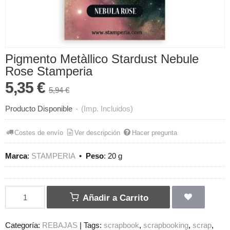
Pigmento Metàllico Stardust Nebule
Rose Stamperia
5,35 €
5,94 €
Producto Disponible
-
(Imp. Incluidos)
Costes de envío
Ver descripción
Hacer pregunta
Marca
:
STAMPERIA
•
Peso
:
20 g
Añadir a Carrito
Categoría:
REBAJAS
|
Tags:
scrapbook
scrapbooking
scrap