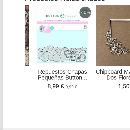
-10 %
-10 %
a Vintage
Repuestos Chapas
Chipboard M
ris Ti...
Pequeñas Button...
Dos Flore
€
8,99 €
1,50
0,35 €
9,99 €