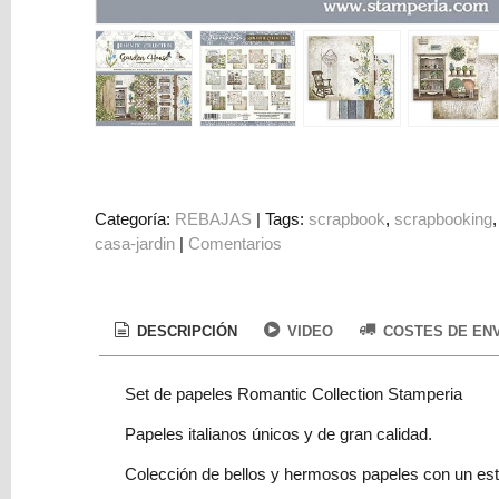
Colorantes
Tarjeta
Regalo
Figuras
3D
PERSONALIZADOS
DIY
Categoría:
REBAJAS
|
Tags:
scrapbook
scrapbooking
casa-jardin
|
Comentarios
DECORACION
Marcas
DESCRIPCIÓN
VIDEO
COSTES DE EN
Set de papeles Romantic Collection Stamperia
Papeles italianos únicos y de gran calidad.
Tu
Colección de bellos y hermosos papeles con un esti
Carrito