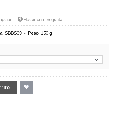
ripción
Hacer una pregunta
ia
:
SBBS39
•
Peso
:
150 g
rito