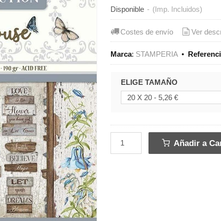
Disponible
-
(Imp. Incluidos)
Costes de envío
Ver desc
Marca
:
STAMPERIA
•
Referenc
ELIGE TAMAÑO
Añadir a Car