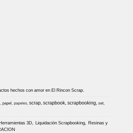
oductos hechos con amor en El Rincon Scrap.
scrap
scrapbook
scrapbooking
papel
set
a
papeles
Herramientas 3D
Liquidación Scrapbooking
Resinas y
RACION