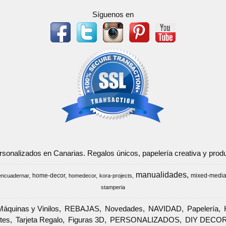
Síguenos en
ersonalizados en Canarias. Regalos únicos, papelería creativa y pr
manualidades
home-decor
mixed-medi
encuadernar
homedecor
kora-projects
stamperia
Máquinas y Vinilos
REBAJAS
Novedades
NAVIDAD
Papelería
tes
Tarjeta Regalo
Figuras 3D
PERSONALIZADOS
DIY DECO