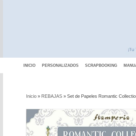
INICIO
PERSONALIZADOS
SCRAPBOOKING
MANU
Categorías
Inicio
»
REBAJAS
»
Set de Papeles Romantic Collect
Scrapbooking
MIXED
MEDIA
Pinturas