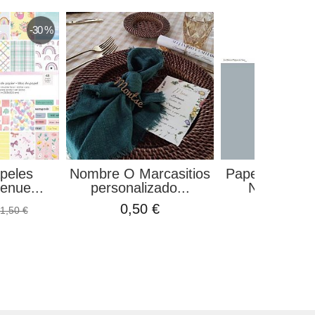
-30 %
peles
Nombre O Marcasitios
Papel "Los bá
enue...
personalizado...
Nevy 020" 
0,50 €
1,34 €
1,50 €