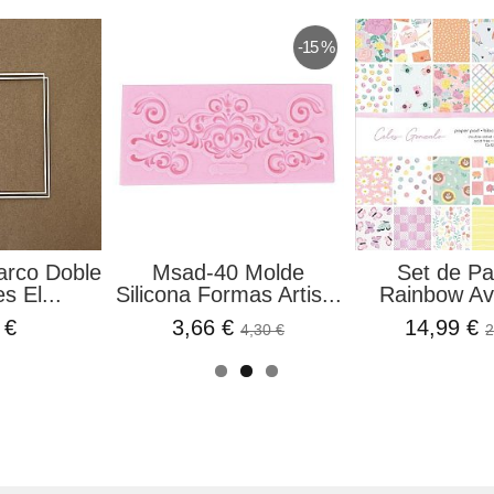
-15 %
arco Doble
Msad-40 Molde
Set de Pa
s El...
Silicona Formas Artis...
Rainbow Av
 €
3,66 €
14,99 €
4,30 €
2