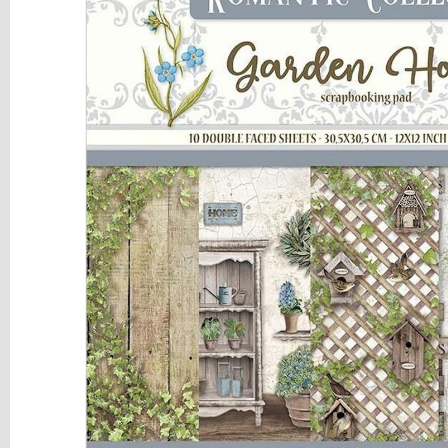
y
Mediums
Máquinas
y
Vinilos
REBAJAS
Novedades
NAVIDAD
Papelería
Herramientas
3D
Liquidación
Scrapbooking
Resinas
y