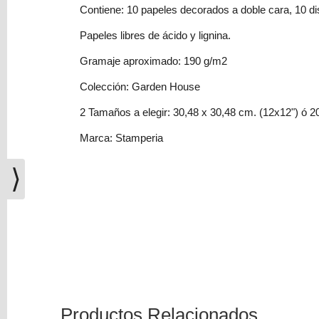
(0)
Contiene: 10 papeles decorados a doble cara, 10 di
El
Papeles libres de ácido y lignina.
carrito
Gramaje aproximado: 190 g/m2
de
la
Colección: Garden House
compra
está
2 Tamaños a elegir: 30,48 x 30,48 cm. (12x12") ó 20
vacío
Marca: Stamperia
Redes
⟩
Sociales
Instagram
Facebook
Youtube
Productos Relacionados