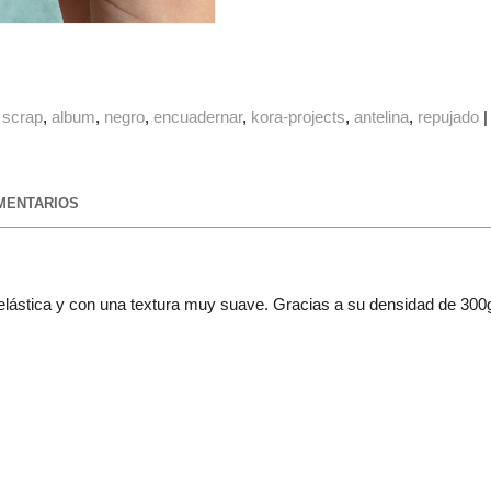
scrap
album
negro
encuadernar
kora-projects
antelina
repujado
ENTARIOS
te, elástica y con una textura muy suave. Gracias a su densidad de 30