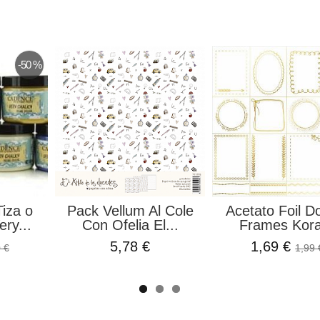
-50 %
Tiza o
Pack Vellum Al Cole
Acetato Foil D
ery...
Con Ofelia El...
Frames Kora
5,78 €
1,69 €
 €
1,99 