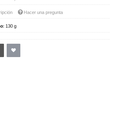
ripción
Hacer una pregunta
so
:
130 g