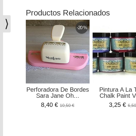
(0)
Productos Relacionados
El
carrito
⟩
de
-20 %
la
compra
está
vacío
Redes
Sociales
Perforadora De Bordes
Pintura A La 
Instagram
Sara Jane Oh...
Chalk Paint V
8,40 €
3,25 €
10,50 €
6,50
Facebook
Youtube