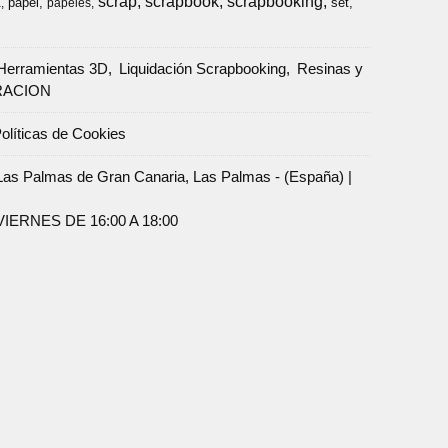
scrap
scrapbook
scrapbooking
papel
set
a
papeles
Herramientas 3D
Liquidación Scrapbooking
Resinas y
RACION
olíticas de Cookies
Palmas de Gran Canaria, Las Palmas - (España) |
ERNES DE 16:00 A 18:00