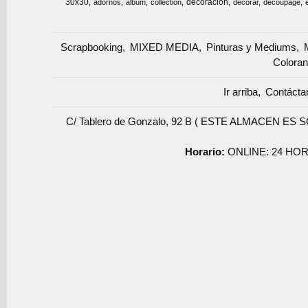
30x30
decoracion
adornos
album
collection
decorar
decoupage
Scrapbooking
MIXED MEDIA
Pinturas y Mediums
Coloran
Ir arriba
Contácta
C/ Tablero de Gonzalo, 92 B ( ESTE ALMACEN ES 
Horario:
ONLINE: 24 HOR