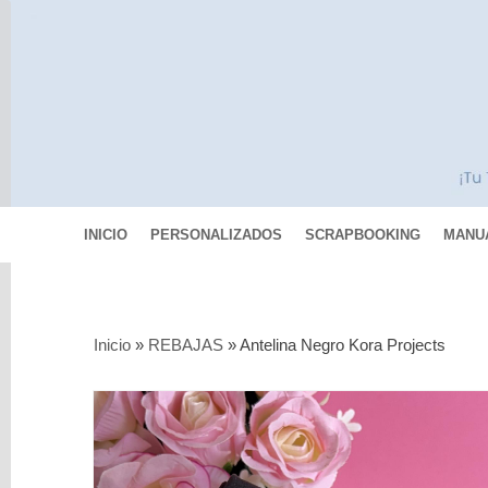
INICIO
PERSONALIZADOS
SCRAPBOOKING
MANU
Categorías
Inicio
»
REBAJAS
»
Antelina Negro Kora Projects
Scrapbooking
MIXED
MEDIA
Pinturas