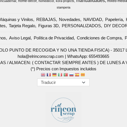
manualidades
home-decor
mixed-medi
encuadernar
homedecor
kora-projects
stamperia
Máquinas y Vinilos
REBAJAS
Novedades
NAVIDAD
Papelería
tes
Tarjeta Regalo
Figuras 3D
PERSONALIZADOS
DIY DECO
nos
Aviso Legal
Política de Privacidad
Condiciones de Compra
P
SOLO PUNTO DE RECOGIDA Y NO UNA TIENDA FISICA) - 35017 Las 
hola@elrinconscrap.com |
WhatsApp: 655493665
AS / ALMACEN: ( CONTACTAR SIEMPRE ANTES ) DE LUNES A VI
(*) Precios con Impuestos incluidos