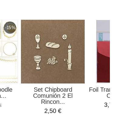
-15 %
oodle
Set Chipboard
Foil Transferible 
...
Comunión 2 El
Colores...
Rincon...
3,75 €
€
4,40 €
2,50 €