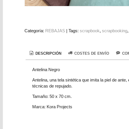
Colorantes
Tarjeta
Regalo
Figuras
Categoría:
REBAJAS
|
Tags:
scrapbook
scrapbooking
3D
PERSONALIZADOS
DESCRIPCIÓN
COSTES DE ENVÍO
COM
DIY
DECORACION
Antelina Negro
Marcas
Antelina, una tela sintética que imita la piel de an
técnicas de repujado.
Tamaño: 50 x 70 cm.
Marca: Kora Projects
Tu
Carrito