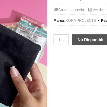
Costes de envío
Ver desc
Marca
:
KORA PROJECTS
•
Pe
No Disponible