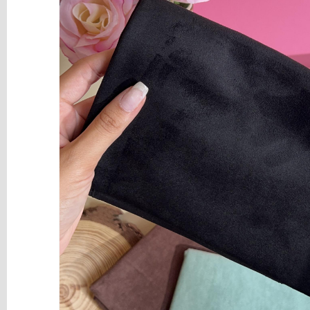
y
Mediums
Máquinas
y
Vinilos
REBAJAS
Novedades
NAVIDAD
Papelería
Herramientas
3D
Liquidación
Scrapbooking
Resinas
y